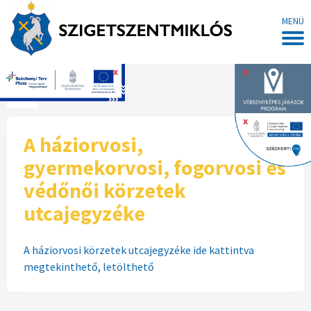
MENÜ
x
x
Főoldal
x
A háziorvosi,
gyermekorvosi, fogorvosi és
védőnői körzetek
utcajegyzéke
A háziorvosi körzetek utcajegyzéke ide kattintva
megtekinthető, letölthető