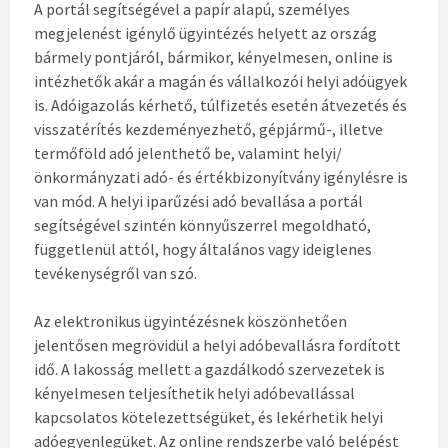
A portál segítségével a papír alapú, személyes
megjelenést igénylő ügyintézés helyett az ország
bármely pontjáról, bármikor, kényelmesen, online is
intézhetők akár a magán és vállalkozói helyi adóügyek
is. Adóigazolás kérhető, túlfizetés esetén átvezetés és
visszatérítés kezdeményezhető, gépjármű-, illetve
termőföld adó jelenthető be, valamint helyi/
önkormányzati adó- és értékbizonyítvány igénylésre is
van mód. A helyi iparűzési adó bevallása a portál
segítségével szintén könnyűszerrel megoldható,
függetlenül attól, hogy általános vagy ideiglenes
tevékenységről van szó.
Az elektronikus ügyintézésnek köszönhetően
jelentősen megrövidül a helyi adóbevallásra fordított
idő. A lakosság mellett a gazdálkodó szervezetek is
kényelmesen teljesíthetik helyi adóbevallással
kapcsolatos kötelezettségüket, és lekérhetik helyi
adóegyenlegüket. Az online rendszerbe való belépést