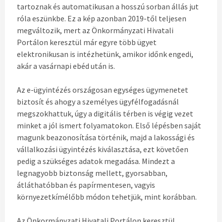
tartoznak és automatikusan a hosszú sorban állás jut
róla eszünkbe. Ez a kép azonban 2019-től teljesen
megváltozik, mert az Önkormányzati Hivatali
Portálon keresztül már egyre több ügyet
elektronikusan is intézhetünk, amikor időnk engedi,
akár a vasárnapi ebéd után is.
Az e-ügyintézés országosan egységes ügymenetet
biztosít és ahogy a személyes ügyfélfogadásnál
megszokhattuk, úgy a digitális térben is végig vezet
minket a jól ismert folyamatokon. Első lépésben saját
magunk beazonosítása történik, majd a lakossági és
vállalkozási ügyintézés kiválasztása, ezt követően
pedig a szükséges adatok megadása. Mindezt a
legnagyobb biztonság mellett, gyorsabban,
átláthatóbban és papírmentesen, vagyis
környezetkímélőbb módon tehetjük, mint korábban.
Az Önkormányzati Hivatali Portálon keresztül