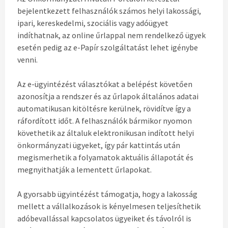
bejelentkezett felhasználók számos helyi lakossági,
ipari, kereskedelmi, szociális vagy adóügyet
indíthatnak, az online űrlappal nem rendelkező ügyek
esetén pedig az e-Papír szolgáltatást lehet igénybe
venni.
Az e-ügyintézést választókat a belépést követően
azonosítja a rendszer és az űrlapok általános adatai
automatikusan kitöltésre kerülnek, rövidítve így a
ráfordított időt. A felhasználók bármikor nyomon
követhetik az általuk elektronikusan indított helyi
önkormányzati ügyeket, így pár kattintás után
megismerhetik a folyamatok aktuális állapotát és
megnyithatják a lementett űrlapokat.
A gyorsabb ügyintézést támogatja, hogy a lakosság
mellett a vállalkozások is kényelmesen teljesíthetik
adóbevallással kapcsolatos ügyeiket és távolról is