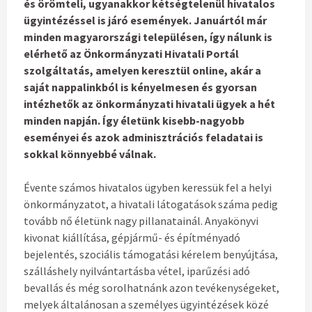
és örömteli, ugyanakkor kétségtelenül hivatalos
ügyintézéssel is járó események. Januártól már
minden magyarországi településen, így nálunk is
elérhető az Önkormányzati Hivatali Portál
szolgáltatás, amelyen keresztül online, akár a
saját nappalinkból is kényelmesen és gyorsan
intézhetők az önkormányzati hivatali ügyek a hét
minden napján. Így életünk kisebb-nagyobb
eseményei és azok adminisztrációs feladatai is
sokkal könnyebbé válnak.
Évente számos hivatalos ügyben keressük fel a helyi
önkormányzatot, a hivatali látogatások száma pedig
tovább nő életünk nagy pillanatainál. Anyakönyvi
kivonat kiállítása, gépjármű- és építményadó
bejelentés, szociális támogatási kérelem benyújtása,
szálláshely nyilvántartásba vétel, iparűzési adó
bevallás és még sorolhatnánk azon tevékenységeket,
melyek általánosan a személyes ügyintézések közé