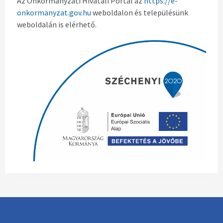
Az Önkormányzati Hivatali Portál az
https://e-
onkormanyzat.gov.hu
weboldalon és településünk
weboldalán is elérhető.