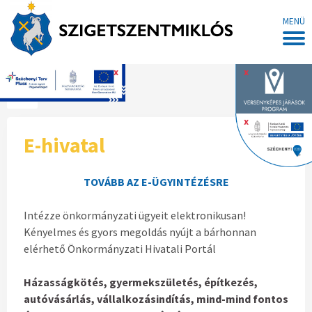
MENÜ
x
x
Főoldal
x
E-hivatal
TOVÁBB AZ E-ÜGYINTÉZÉSRE
Intézze önkormányzati ügyeit elektronikusan!
Kényelmes és gyors megoldás nyújt a bárhonnan
elérhető Önkormányzati Hivatali Portál
Házasságkötés, gyermekszületés, építkezés,
autóvásárlás, vállalkozásindítás, mind-mind fontos