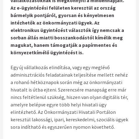
vállalkozásoknak is megkönnyíti a mindennapjait.
Az e-ügyintézési felületen keresztül az ország
bármelyik pontjáról, gyorsan és kényelmesen
intézhetők az önkormányzati ügyek. Az
elektronikus ügyintézést választók így nemcsak a
sorban állás miatti bosszankodástól kímélik meg
magukat, hanem támogatják a papírmentes és
környezetkímélő ügyintézést is.
Egy új vállalkozás elindítása, vagy egy meglévő
adminisztrációs feladatainak teljesítése mellett nehéz
a rohanó hétköznapok során még az önkormányzati
hivatalt is útba ejteni. Szerencsére manapság erre már
nincs feltétlenül szükség, hiszen van olyan digitális tér,
amelyre belépve egyre több helyi hivatali ügy
elintézhető. Az Önkormányzati Hivatali Portálon
keresztül lakossági, ipari, kereskedelmi, szociális ügyek
sora indítható és egyszerűen nyomon követhető.