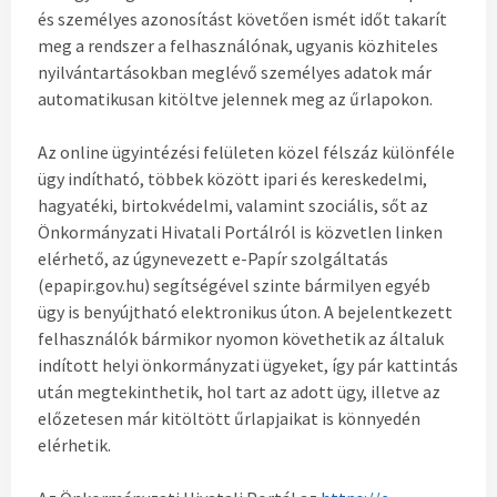
és személyes azonosítást követően ismét időt takarít
meg a rendszer a felhasználónak, ugyanis közhiteles
nyilvántartásokban meglévő személyes adatok már
automatikusan kitöltve jelennek meg az űrlapokon.
Az online ügyintézési felületen közel félszáz különféle
ügy indítható, többek között ipari és kereskedelmi,
hagyatéki, birtokvédelmi, valamint szociális, sőt az
Önkormányzati Hivatali Portálról is közvetlen linken
elérhető, az úgynevezett e-Papír szolgáltatás
(epapir.gov.hu) segítségével szinte bármilyen egyéb
ügy is benyújtható elektronikus úton. A bejelentkezett
felhasználók bármikor nyomon követhetik az általuk
indított helyi önkormányzati ügyeket, így pár kattintás
után megtekinthetik, hol tart az adott ügy, illetve az
előzetesen már kitöltött űrlapjaikat is könnyedén
elérhetik.