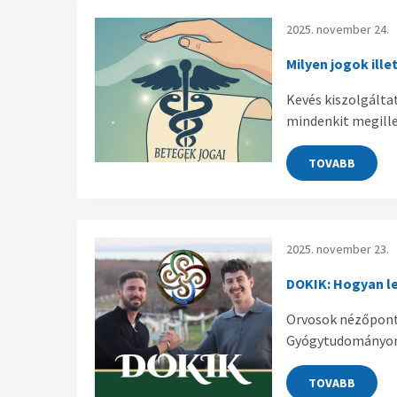
2025. november 24.
Milyen jogok ille
Kevés kiszolgáltat
mindenkit megille
TOVABB
2025. november 23.
DOKIK: Hogyan le
Orvosok nézőpont
Gyógytudományon k
TOVABB