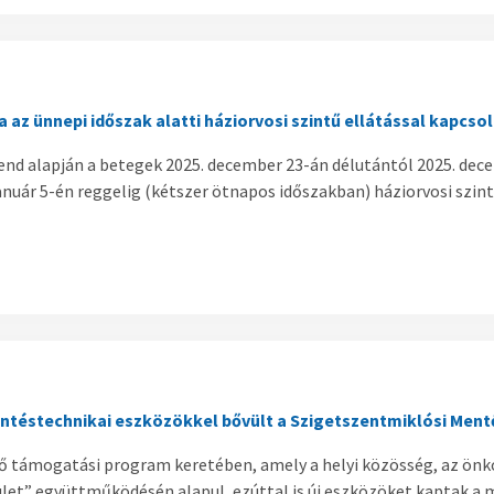
 az ünnepi időszak alatti háziorvosi szintű ellátással kapcso
end alapján a betegek 2025. december 23-án délutántól 2025. dece
anuár 5-én reggelig (kétszer ötnapos időszakban) háziorvosi szin
ntéstechnikai eszközökkel bővült a Szigetszentmiklósi Ment
 támogatási program keretében, amely a helyi közösség, az önk
et” együttműködésén alapul, ezúttal is új eszközöket kaptak a