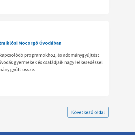
ntmiklósi Mocorgó Óvodában
oz kapcsolódó programokhoz, és adománygyűjtést
vodás gyermekek és családjaik nagy lelkesedéssel
ány gyűlt össze.
Következő oldal