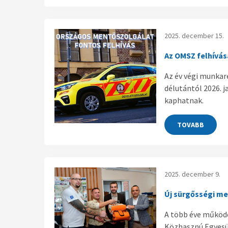
2025. december 15.
Az OMSZ felhívása
Az év végi munkar
délutántól 2026. j
kaphatnak.
TOVABB
2025. december 9.
Új sürgősségi me
A több éve működő
Közhasznú Egyesül