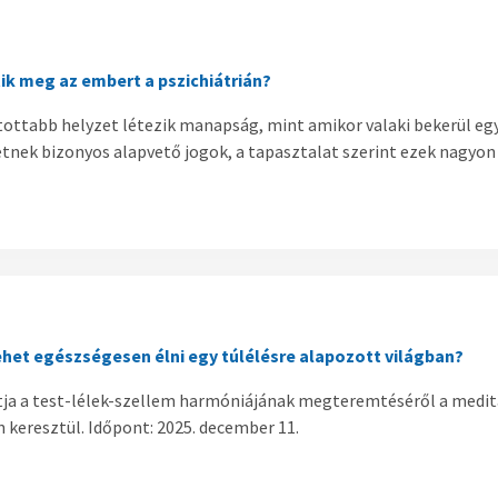
tik meg az embert a pszichiátrián?
ottabb helyzet létezik manapság, mint amikor valaki bekerül egy 
tnek bizonyos alapvető jogok, a tapasztalat szerint ezek nagyo
het egészségesen élni egy túlélésre alapozott világban?
ja a test-lélek-szellem harmóniájának megteremtéséről a med
eresztül. Időpont: 2025. december 11.