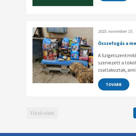
2025. november 15.
Összefogás a me
A Szigetszentmikl
szervezett a tökö
csatlakoztak, ami
TOVABB
Előző oldal