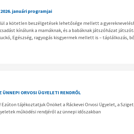
026. januári programjai
elül a kötetlen beszélgetések lehetősége mellett a gyereknevel
csadást kínálunk a mamáknak, és a babáknak játszóházat játszótá
ckó, Egészség, ragyogás kisgyermek mellett is – táplálkozás, b
Z ÜNNEPI ORVOSI ÜGYELETI RENDRŐL
! Ezúton tájékoztatjuk Önöket a Ráckevei Orvosi Ügyelet, a Szige
eletek működési rendjéről az ünnepi időszakban