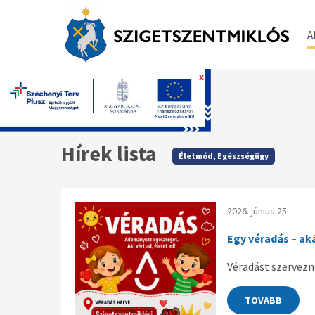
A
x
Főoldal
Hírek lista
Életmód, Egészségügy
2026. június 25.
Egy véradás – ak
Véradást szervezn
TOVABB