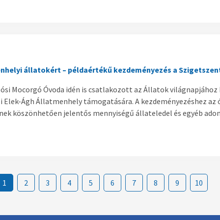
nhelyi állatokért – példaértékű kezdeményezés a Szigetsze
ósi Mocorgó Óvoda idén is csatlakozott az Állatok világnapjáh
li Elek-Ágh Állatmenhely támogatására. A kezdeményezéshez az ó
nek köszönhetően jelentős mennyiségű állateledel és egyéb adom
1
2
3
4
5
6
7
8
9
10