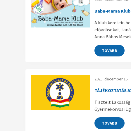
Baba-Mama Klub 2
A klub keretein b
előadásokat, taná
Anna Bábos Meseku
TOVABB
2025. december 15.
TÁJÉKOZTATÁS A
Tisztelt Lakosság
Gyermekorvosi Ügy
TOVABB