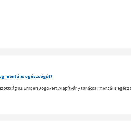
eg mentális egészségét?
Bizottság az Emberi Jogokért Alapítvány tanácsai mentális egé