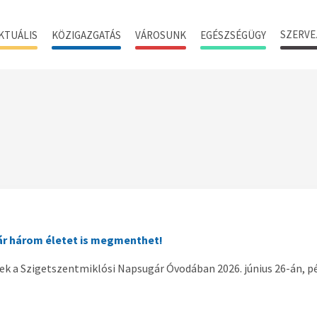
SZERVE
KTUÁLIS
KÖZIGAZGATÁS
VÁROSUNK
EGÉSZSÉGÜGY
ár három életet is megmenthet!
ek a Szigetszentmiklósi Napsugár Óvodában 2026. június 26-án, p