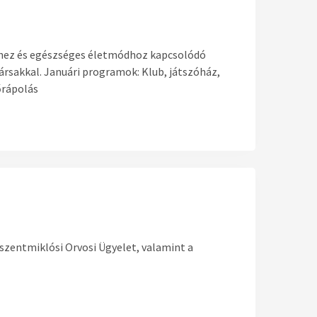
éshez és egészséges életmódhoz kapcsolódó
rsakkal. Januári programok: Klub, játszóház,
őrápolás
tszentmiklósi Orvosi Ügyelet, valamint a