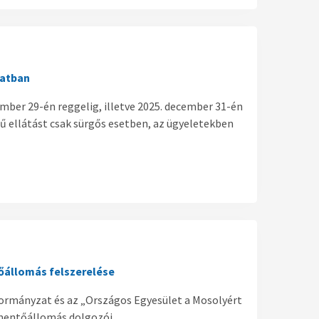
latban
mber 29-én reggelig, illetve 2025. december 31-én
tű ellátást csak sürgős esetben, az ügyeletekben
őállomás felszerelése
ormányzat és az „Országos Egyesület a Mosolyért
 mentőállomás dolgozói.