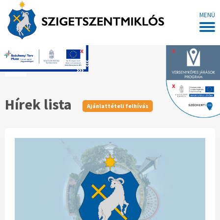
MENÜ
x
x
Főoldal
x
Hírek lista
Ajánlattételi felhívás