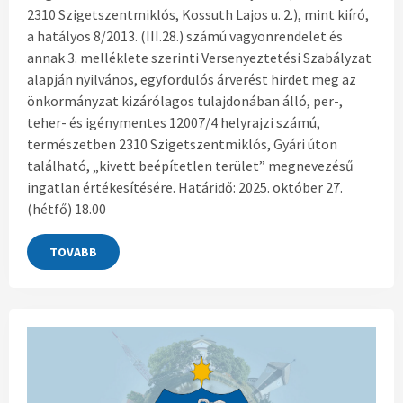
2310 Szigetszentmiklós, Kossuth Lajos u. 2.), mint kiíró,
a hatályos 8/2013. (III.28.) számú vagyonrendelet és
annak 3. melléklete szerinti Versenyeztetési Szabályzat
alapján nyilvános, egyfordulós árverést hirdet meg az
önkormányzat kizárólagos tulajdonában álló, per-,
teher- és igénymentes 12007/4 helyrajzi számú,
természetben 2310 Szigetszentmiklós, Gyári úton
található, „kivett beépítetlen terület” megnevezésű
ingatlan értékesítésére. Határidő: 2025. október 27.
(hétfő) 18.00
TOVABB