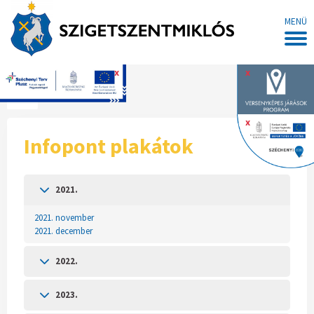
MENÜ
x
x
Főoldal
x
Infopont plakátok
2021.
2021. november
2021. december
2022.
2023.