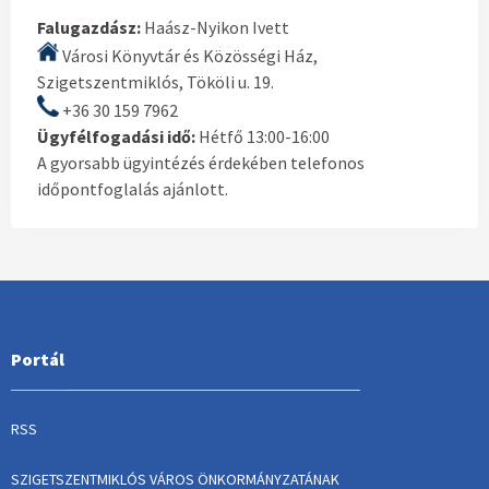
Falugazdász:
Haász-Nyikon Ivett
Városi Könyvtár és Közösségi Ház,
Szigetszentmiklós, Tököli u. 19.
+36 30 159 7962
Ügyfélfogadási idő:
Hétfő 13:00-16:00
A gyorsabb ügyintézés érdekében telefonos
időpontfoglalás ajánlott.
Portál
RSS
SZIGETSZENTMIKLÓS VÁROS ÖNKORMÁNYZATÁNAK