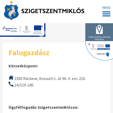
MENÜ
x
x
Főoldal
x
Falugazdász
Körzetközpont:
2300 Ráckeve, Kossuth L. út 96. II. em. 210.
24/519-245
Ügyfélfogadás Szigetszentmiklóson: