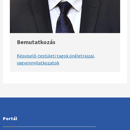
Bemutatkozás
Képviselő-testületi tagok önéletrajzai,
vagyonnyilatkozatok
Portál