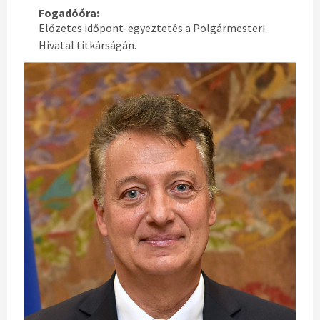
Fogadóóra:
Előzetes időpont-egyeztetés a Polgármesteri
Hivatal titkárságán.