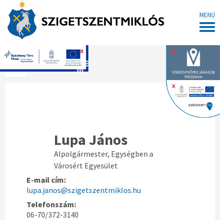
MENÜ
x
x
Főoldal
x
Lupa János
Alpolgármester, Egységben a
Városért Egyesület
E-mail cím:
lupa.janos@szigetszentmiklos.hu
Telefonszám:
06-70/372-3140