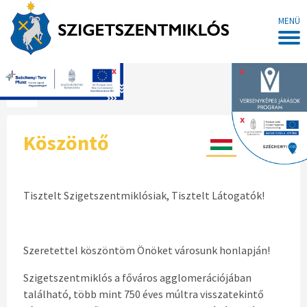
MENÜ
x
x
Főoldal
x
Köszöntő
Tisztelt Szigetszentmiklósiak, Tisztelt Látogatók!
Szeretettel köszöntöm Önöket városunk honlapján!
Szigetszentmiklós a főváros agglomerációjában
található, több mint 750 éves múltra visszatekintő