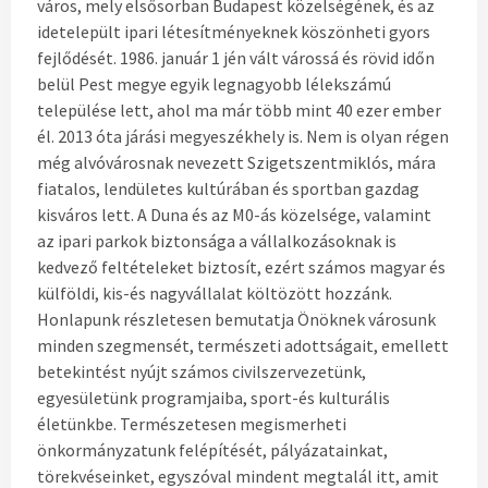
város, mely elsősorban Budapest közelségének, és az
idetelepült ipari létesítményeknek köszönheti gyors
fejlődését. 1986. január 1 jén vált várossá és rövid időn
belül Pest megye egyik legnagyobb lélekszámú
települése lett, ahol ma már több mint 40 ezer ember
él. 2013 óta járási megyeszékhely is. Nem is olyan régen
még alvóvárosnak nevezett Szigetszentmiklós, mára
fiatalos, lendületes kultúrában és sportban gazdag
kisváros lett. A Duna és az M0-ás közelsége, valamint
az ipari parkok biztonsága a vállalkozásoknak is
kedvező feltételeket biztosít, ezért számos magyar és
külföldi, kis-és nagyvállalat költözött hozzánk.
Honlapunk részletesen bemutatja Önöknek városunk
minden szegmensét, természeti adottságait, emellett
betekintést nyújt számos civilszervezetünk,
egyesületünk programjaiba, sport-és kulturális
életünkbe. Természetesen megismerheti
önkormányzatunk felépítését, pályázatainkat,
törekvéseinket, egyszóval mindent megtalál itt, amit