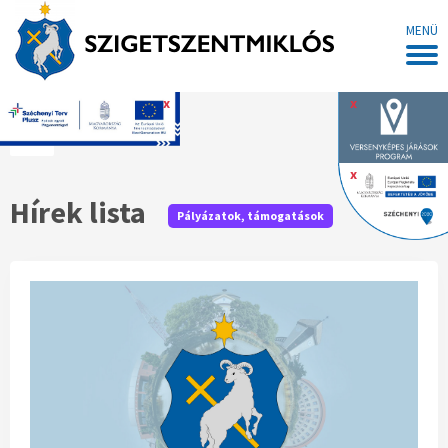
MENÜ
x
x
Főoldal
x
Hírek lista
Pályázatok, támogatások