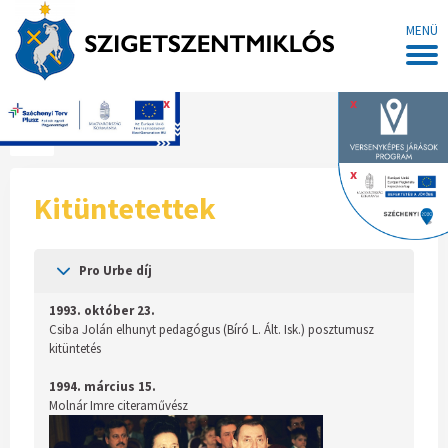
MENÜ
x
x
Főoldal
x
Kitüntetettek
Pro Urbe díj
1993. október 23.
Csiba Jolán elhunyt pedagógus (Bíró L. Ált. Isk.) posztumusz
kitüntetés
1994. március 15.
Molnár Imre citeraművész