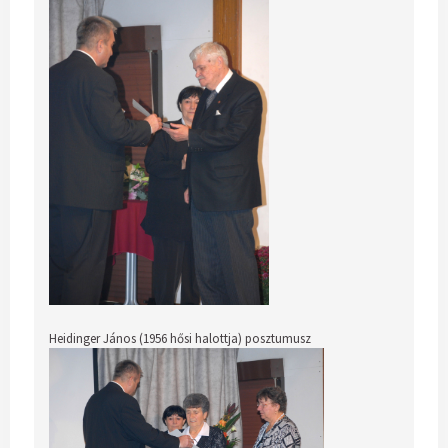
Heidinger János (1956 hősi halottja) posztumusz