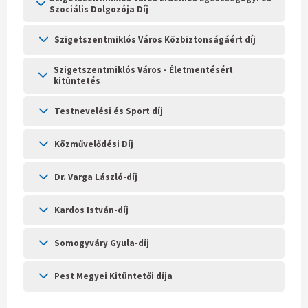
Szociális Dolgozója Díj
Szigetszentmiklós Város Közbiztonságáért díj
Szigetszentmiklós Város - Életmentésért
kitüntetés
Testnevelési és Sport díj
Közművelődési Díj
Dr. Varga László-díj
Kardos István-díj
Somogyváry Gyula-díj
Pest Megyei Kitüntetői díja