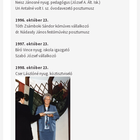
Neisz Jánosné nyug. pedagógus (József A. Ált. Isk.)
Uri Antalné volt I. sz. óvodavezető posztumusz
1996. október 23.
Tóth Zsámboki Sándor kőműves vállalkozó
dr. Nádasdy János festőművész posztumusz
1997. október 23.
Bíró Vince nyug. iskola igazgató
Szabó József vállalkozó
1998. október 23.
Cser Lászlóné nyug. köztisztviselő