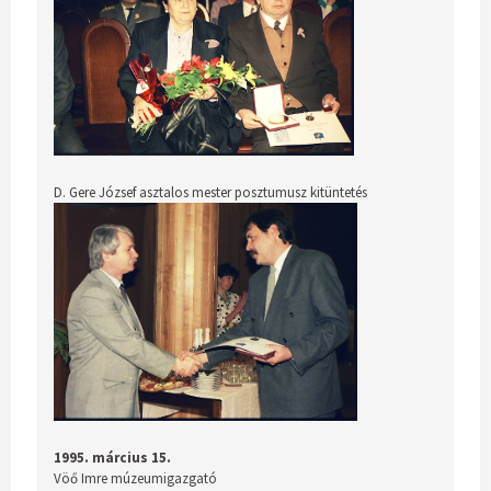
D. Gere József asztalos mester posztumusz kitüntetés
1995. március 15.
Vöő Imre múzeumigazgató