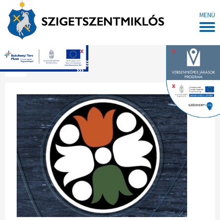
MENÜ
x
x
Főoldal
x