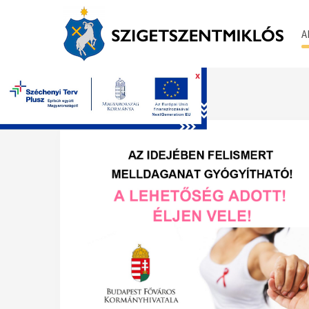
A
x
Főoldal