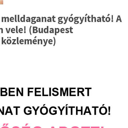
t melldaganat gyógyítható! A
n vele! (Budapest
 közleménye)