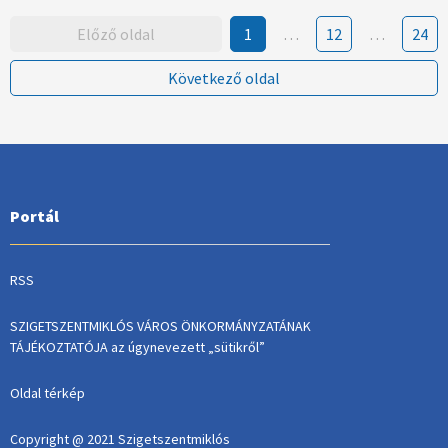
Előző oldal
1
…
12
…
24
Következő oldal
Portál
RSS
SZIGETSZENTMIKLÓS VÁROS ÖNKORMÁNYZATÁNAK
TÁJÉKOZTATÓJA az úgynevezett „sütikről”
Oldal térkép
Copyright @ 2021 Szigetszentmiklós