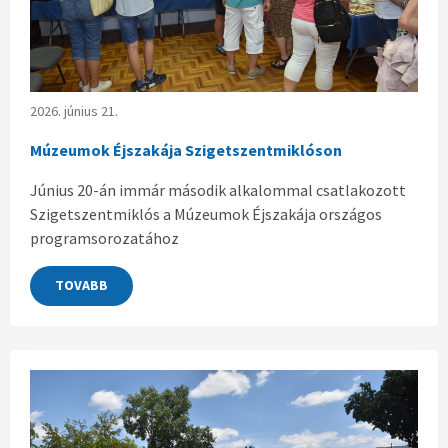
2026. június 21.
Múzeumok Éjszakája Szigetszentmiklóson
Június 20-án immár második alkalommal csatlakozott
Szigetszentmiklós a Múzeumok Éjszakája országos
programsorozatához
TOVABB