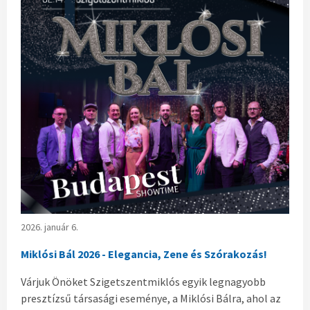
2026. január 6.
Miklósi Bál 2026 - Elegancia, Zene és Szórakozás!
Várjuk Önöket Szigetszentmiklós egyik legnagyobb
presztízsű társasági eseménye, a Miklósi Bálra, ahol az