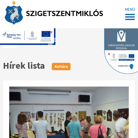
MENÜ
x
x
Főoldal
x
Hírek lista
Kultúra