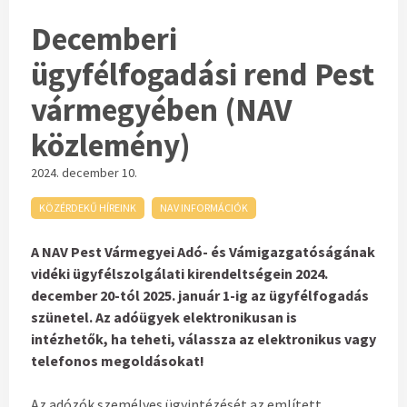
Decemberi
ügyfélfogadási rend Pest
vármegyében (NAV
közlemény)
2024. december 10.
KÖZÉRDEKŰ HÍREINK
NAV INFORMÁCIÓK
A NAV Pest Vármegyei Adó- és Vámigazgatóságának
vidéki ügyfélszolgálati kirendeltségein 2024.
december 20-tól 2025. január 1-ig az ügyfélfogadás
szünetel. Az adóügyek elektronikusan is
intézhetők, ha teheti, válassza az elektronikus vagy
telefonos megoldásokat!
Az adózók személyes ügyintézését az említett