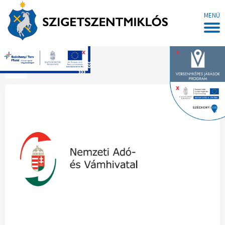
MENÜ
x
x
Főoldal
x