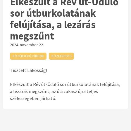
Elkészült a Rév út-Üdülő
sor útburkolatának
felújítása, a lezárás
megszűnt
2024. november 22.
KÖZÉRDEKŰ HÍREINK
KÖZLEKEDÉS
Tisztelt Lakosság!
Elkészült a Rév út-Üdülő sor útburkolatának felújítása,
a lezárás megszűnt, az útszakasz újra teljes
szélességében járható.