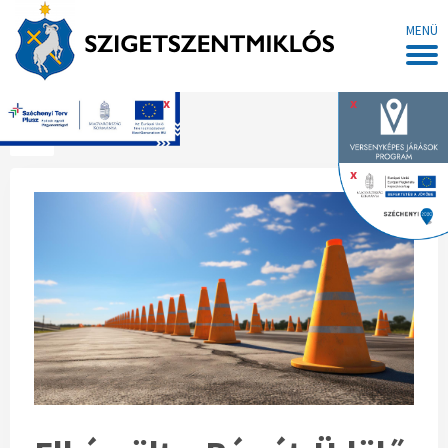
MENÜ
x
x
Főoldal
x