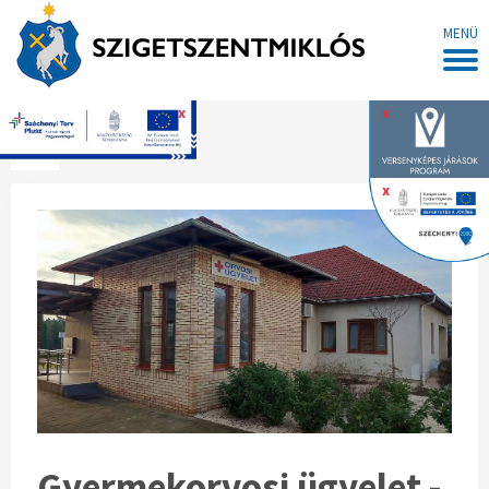
MENÜ
x
x
Főoldal
x
Gyermekorvosi ügyelet -