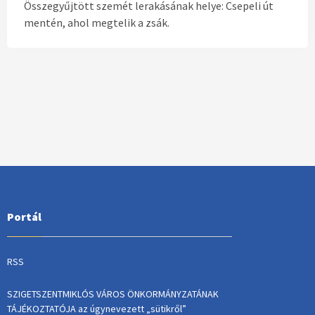
Összegyűjtött szemét lerakásának helye: Csepeli út
mentén, ahol megtelik a zsák.
Portál
RSS
SZIGETSZENTMIKLÓS VÁROS ÖNKORMÁNYZATÁNAK
TÁJÉKOZTATÓJA az úgynevezett „sütikről”