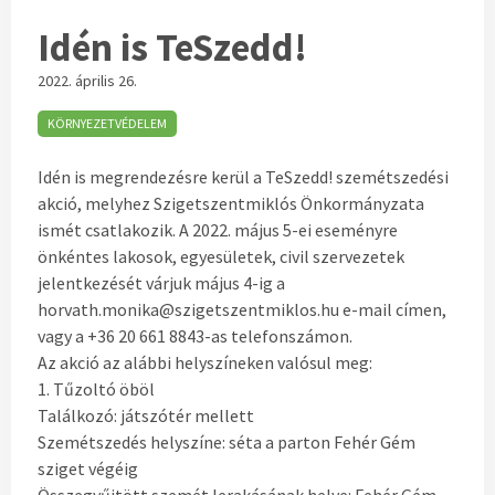
Idén is TeSzedd!
2022. április 26.
KÖRNYEZETVÉDELEM
Idén is megrendezésre kerül a TeSzedd! szemétszedési
akció, melyhez Szigetszentmiklós Önkormányzata
ismét csatlakozik. A 2022. május 5-ei eseményre
önkéntes lakosok, egyesületek, civil szervezetek
jelentkezését várjuk május 4-ig a
horvath.monika@szigetszentmiklos.hu e-mail címen,
vagy a +36 20 661 8843-as telefonszámon.
Az akció az alábbi helyszíneken valósul meg:
1. Tűzoltó öböl
Találkozó: játszótér mellett
Szemétszedés helyszíne: séta a parton Fehér Gém
sziget végéig