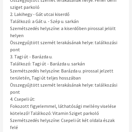
Összegyűjtött szemét lerakásának helye: Fehér Gém
sziget parkoló
2. Lakihegy - Gát utcai kiserdő
Találkozó: a Gát u. - Szép u. sarkán
Szemétszedés helyszíne: a kiserdőben pirossal jelölt
helyen
Összegyűjtött szemét lerakásának helye: találkozási
pont
3. Tagi út - Barázda u.
Találkozó: Tagi út - Barázda u. sarkán
Szemétszedés helyszíne: Barázda u. pirossal jelzett
területén, Tagi út teljes hosszában
Összegyűjtött szemét lerakásának helye: találkozási
pont
4. Csepeli út:
Fokozott figyelemmel, láthatósági mellény viselése
kötelező! Találkozó: Vitamin Sziget parkoló
Szemétszedés helyszíne: Csepeli út két oldala észak
felé