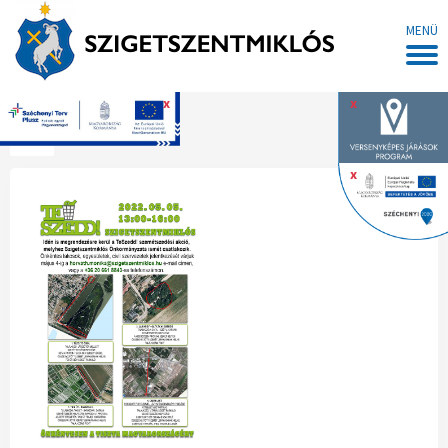
MENÜ
x
x
Főoldal
x