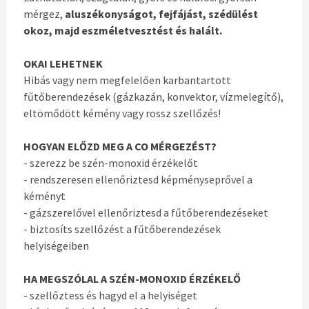
mérgez,
aluszékonyságot, fejfájást, szédülést
okoz, majd eszméletvesztést és halált.
OKAI LEHETNEK
Hibás vagy nem megfelelően karbantartott
fűtőberendezések (gázkazán, konvektor, vízmelegítő),
eltömődött kémény vagy rossz szellőzés!
HOGYAN ELŐZD MEG A CO MÉRGEZÉST?
- szerezz be szén-monoxid érzékelőt
- rendszeresen ellenőriztesd képményseprővel a
kéményt
- gázszerelővel ellenőriztesd a fűtőberendezéseket
- biztosíts szellőzést a fűtőberendezések
helyiségeiben
HA MEGSZÓLAL A SZÉN-MONOXID ÉRZÉKELŐ
- szellőztess és hagyd el a helyiséget