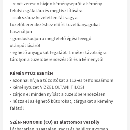
- rendszeresen hívjon kéményseprőt a kémény
felülvizsgálatára és megtisztítására
- csak száraz kezeletlen fát vagy a
tüzelőberendezéshez előírt tüzelőanyagokat
használjon
- gondoskodjon a megfelelő égési levegő
utánpótlásáról
- éghető anyagokat legalább 1 méter távolságra
tároljon a tüzelőberendezéstől és a kéménytől
KÉMÉNYTŰZ ESETÉN
- azonnal hívja a tűzoltókat a 112-es telfonszámon!
- kéménytüzet VÍZZEL OLTANI TILOS!
- zárjon el minden nyílást a tüzelőberendezésen
- húzza el az éghető bútorokat, tárgyakat a kémény
falától
SZÉN-MONOXID (CO) az alattomos veszély
Láthatatlan, szagtalan, gyors és halálos: gyorsan