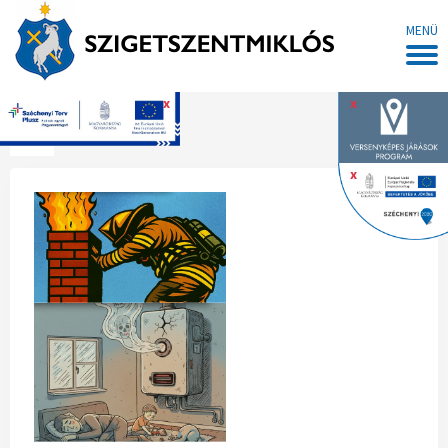
MENÜ
x
x
Főoldal
x