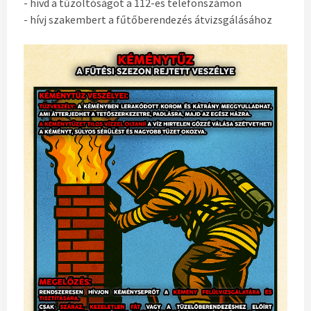
- hívd a tűzoltóságot a 112-es telefonszámon
- hívj szakembert a fűtőberendezés átvizsgálásához