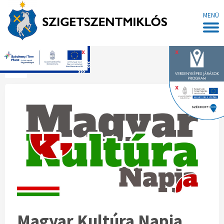
MENÜ
x
x
Főoldal
x
Magyar Kultúra Napja