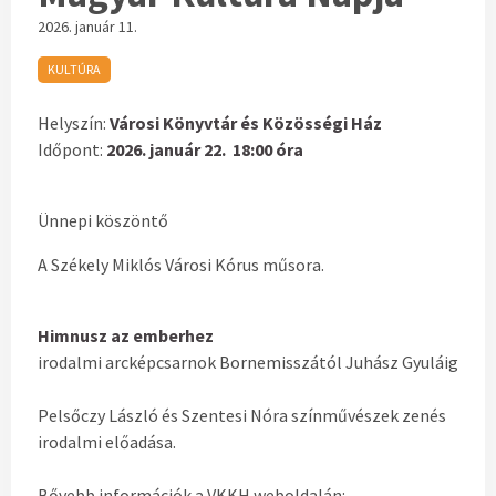
2026. január 11.
KULTÚRA
Helyszín:
Városi Könyvtár és Közösségi Ház
Időpont:
2026. január 22. 18:00 óra
Ünnepi köszöntő
A Székely Miklós Városi Kórus műsora.
Himnusz az emberhez
irodalmi arcképcsarnok Bornemisszától Juhász Gyuláig
Pelsőczy László és Szentesi Nóra színművészek zenés
irodalmi előadása.
Bővebb információk a VKKH weboldalán: