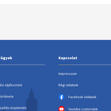
i ügyek
Kapcsolat
Impresszum
ési tájékoztató
Régi oldalunk
története
Facebook oldalunk
szaélés-bejelentés
Youtube csatornánk