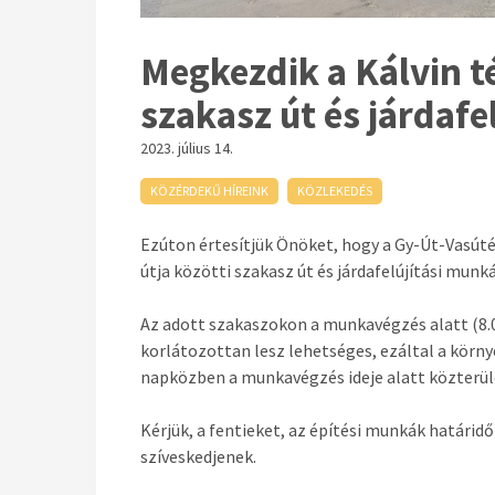
Megkezdik a Kálvin té
szakasz út és járdafe
2023. július 14.
KÖZÉRDEKŰ HÍREINK
KÖZLEKEDÉS
Ezúton értesítjük Önöket, hogy a Gy-Út-Vasútépí
útja közötti szakasz út és járdafelújítási munká
Az adott szakaszokon a munkavégzés alatt (8.
korlátozottan lesz lehetséges, ezáltal a körn
napközben a munkavégzés ideje alatt közterül
Kérjük, a fentieket, az építési munkák határid
szíveskedjenek.