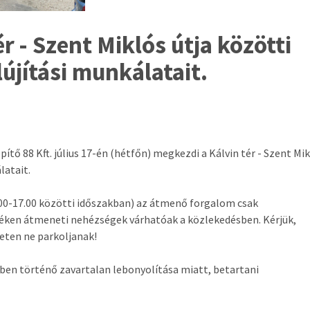
r - Szent Miklós útja közötti
lújítási munkálatait.
tő 88 Kft. július 17-én (hétfőn) megkezdi a Kálvin tér - Szent Mi
latait.
00-17.00 közötti időszakban) az átmenő forgalom csak
yéken átmeneti nehézségek várhatóak a közlekedésben. Kérjük,
eten ne parkoljanak!
őben történő zavartalan lebonyolítása miatt, betartani