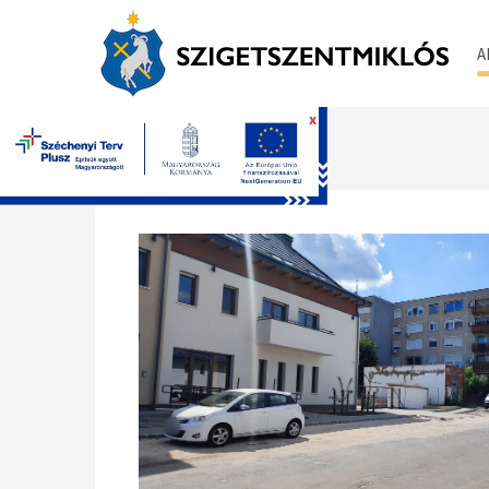
A
x
Főoldal