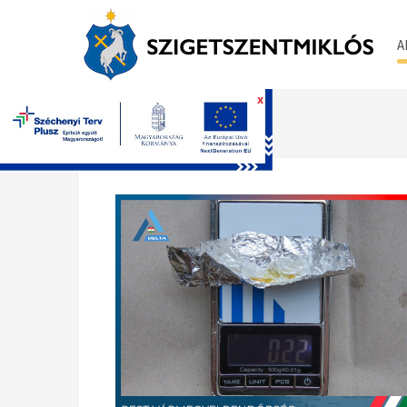
A
x
Főoldal