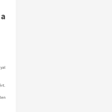
 a
lyal
ért.
len