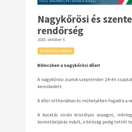
Nagykőrösi és szenten
rendőrség
2025. október 5.
KÖZÉRDEKŰ HÍREINK
Bilincsben a nagykőrösi díler!
A nagykőrösi zsaruk szeptember 24-én csaptak l
kereskedett.
A díler otthonában és műhelyében fogadta a vev
A kutatás során kristályos anyagot, mérleg
büntetőeljárás indult, a bíróság pedig tettét 