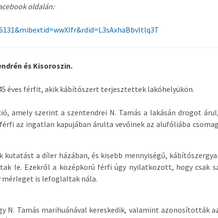
facebook oldalán:
6131&mibextid=wwXIfr&rdid=L3sAxhaBbvltlq3T
tendrén és Kisoroszin.
5 éves férfit, akik kábítószert terjesztettek lakóhelyükön.
ó, amely szerint a szentendrei N. Tamás a lakásán drogot árul
a férfi az ingatlan kapujában árulta vevőinek az alufóliába csoma
k kutatást a díler házában, és kisebb mennyiségű, kábítószergy
tak le. Ezekről a középkorú férfi úgy nyilatkozott, hogy csak s
mérleget is lefoglaltak nála.
ogy N. Tamás marihuánával kereskedik, valamint azonosították a