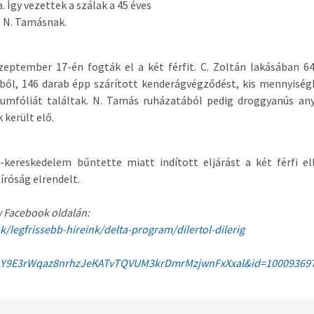
ta. Így vezettek a szálak a 45 éves
ot N. Tamásnak.
eptember 17-én fogták el a két férfit. C. Zoltán lakásában 6
ből, 146 darab épp szárított kenderágvégződést, kis mennyisé
uumfóliát találtak. N. Tamás ruházatából pedig droggyanús an
k került elő.
kereskedelem bűntette miatt indított eljárást a két férfi el
róság elrendelt.
 Facebook oldalán:
/legfrissebb-hireink/delta-program/dilertol-dilerig
JLY9E3rWqaz8nrhzJeKATvTQVUM3krDmrMzjwnFxXxal&id=10009369