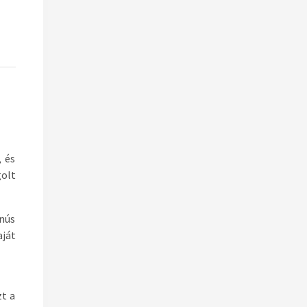
, és
golt
anús
aját
zt a