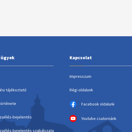
i ügyek
Kapcsolat
Impresszum
ési tájékoztató
Régi oldalunk
története
Facebook oldalunk
szaélés-bejelentés
Youtube csatornánk
szaélés-bejelentés szabályzata