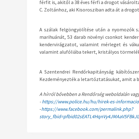
férfit is, akitől a 38 éves férfi a drogot vásárol
C. Zoltánhoz, aki Kisorosziban adta át a drog
A szálak felgöngyölítése után a nyomozók sz
marihuánát, 53 darab növényi csonkot kender
kendervirágzatot, valamint mérleget és vák
valamint alufóliába tekert, kristályos törmelé
A Szentendrei Rendőrkapitányság kábítószer-
Kezdeményezték a letartóztatásukat, amit a bí
A hírról bővebben a Rendőrség weboldalán vagy
-
https://www.police.hu/hu/hirek-es-informaciok
-
https://www.facebook.com/permalink.php?
story_fbid=pfbid02sEATL4HqnVy4JMAaV5FBk