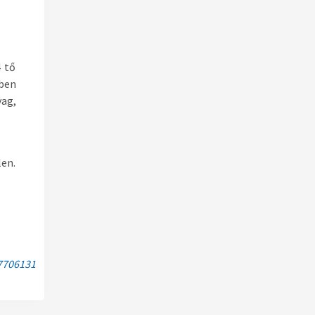
4 tő
gben
yag,
len.
7706131