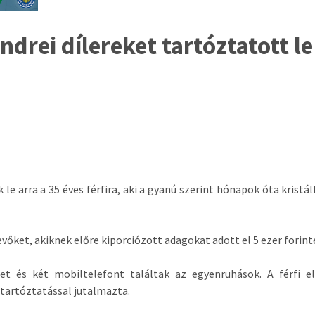
drei dílereket tartóztatott le
e arra a 35 éves férfira, aki a gyanú szerint hónapok óta kristál
őket, akiknek előre kiporciózott adagokat adott el 5 ezer forint
et és két mobiltelefont találtak az egyenruhások. A férfi el
letartóztatással jutalmazta.