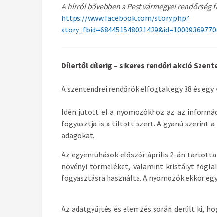
A hírról bővebben a Pest vármegyei rendőrség 
https://www.facebook.com/story.php?
story_fbid=684451548021429&id=10009369770
Dílertől dílerig – sikeres rendőri akció Szen
A szentendrei rendőrök elfogtak egy 38 és egy 4
Idén jutott el a nyomozókhoz az az informáci
fogyasztja is a tiltott szert. A gyanú szerint 
adagokat.
Az egyenruhások először április 2-án tartotta
növényi törmeléket, valamint kristályt foglal
fogyasztásra használta. A nyomozók ekkor egy 
Az adatgyűjtés és elemzés során derült ki, h