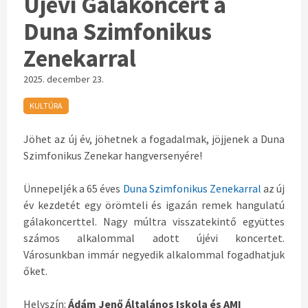
Újévi Gálakoncert a
Duna Szimfonikus
Zenekarral
2025. december 23.
KULTÚRA
Jöhet az új év, jöhetnek a fogadalmak, jöjjenek a Duna
Szimfonikus Zenekar hangversenyére!
Ünnepeljék a 65 éves
Duna Szimfonikus Zenekarral
az új
év kezdetét egy örömteli és igazán remek hangulatú
gálakoncerttel. Nagy múltra visszatekintő együttes
számos alkalommal adott újévi koncertet.
Városunkban immár negyedik alkalommal fogadhatjuk
őket.
Helyszín:
Ádám Jenő Általános Iskola és AMI