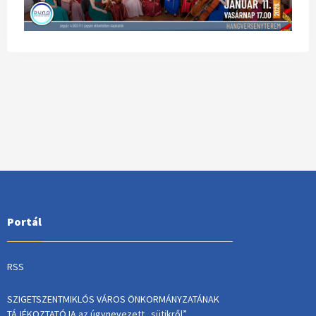
Portál
RSS
SZIGETSZENTMIKLÓS VÁROS ÖNKORMÁNYZATÁNAK
TÁJÉKOZTATÓJA az úgynevezett „sütikről”