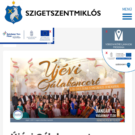
MENÜ
x
x
Főoldal
x