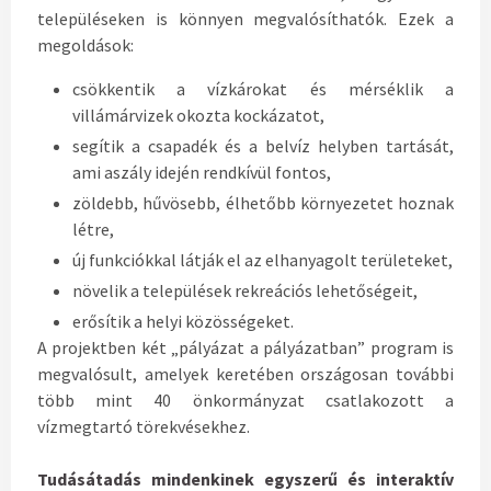
településeken is könnyen megvalósíthatók. Ezek a
megoldások:
csökkentik a vízkárokat és mérséklik a
villámárvizek okozta kockázatot,
segítik a csapadék és a belvíz helyben tartását,
ami aszály idején rendkívül fontos,
zöldebb, hűvösebb, élhetőbb környezetet hoznak
létre,
új funkciókkal látják el az elhanyagolt területeket,
növelik a települések rekreációs lehetőségeit,
erősítik a helyi közösségeket.
A projektben két „pályázat a pályázatban” program is
megvalósult, amelyek keretében országosan további
több mint 40 önkormányzat csatlakozott a
vízmegtartó törekvésekhez.
Tudásátadás mindenkinek egyszerű és interaktív