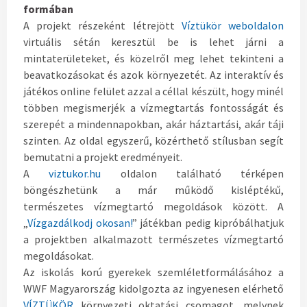
formában
A projekt részeként létrejött
Víztükör weboldalon
virtuális sétán keresztül be is lehet járni a
mintaterületeket, és közelről meg lehet tekinteni a
beavatkozásokat és azok környezetét. Az interaktív és
játékos online felület azzal a céllal készült, hogy minél
többen megismerjék a vízmegtartás fontosságát és
szerepét a mindennapokban, akár háztartási, akár táji
szinten. Az oldal egyszerű, közérthető stílusban segít
bemutatni a projekt eredményeit.
A
viztukor.hu
oldalon található térképen
böngészhetünk a már működő kisléptékű,
természetes vízmegtartó megoldások között. A
„
Vízgazdálkodj okosan!
” játékban pedig kipróbálhatjuk
a projektben alkalmazott természetes vízmegtartó
megoldásokat.
Az iskolás korú gyerekek szemléletformálásához a
WWF Magyarország kidolgozta az ingyenesen elérhető
VÍZTÜKÖR
környezeti oktatási csomagot, melynek