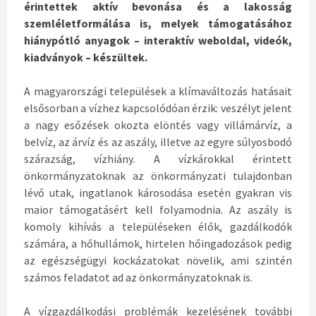
érintettek aktív bevonása és a lakosság
szemléletformálása is, melyek támogatásához
hiánypótló anyagok – interaktív weboldal, videók,
kiadványok – készültek.
A magyarországi települések a klímaváltozás hatásait
elsősorban a vízhez kapcsolódóan érzik: veszélyt jelent
a nagy esőzések okozta elöntés vagy villámárvíz, a
belvíz, az árvíz és az aszály, illetve az egyre súlyosbodó
szárazság, vízhiány. A vízkárokkal érintett
önkormányzatoknak az önkormányzati tulajdonban
lévő utak, ingatlanok károsodása esetén gyakran vis
maior támogatásért kell folyamodnia. Az aszály is
komoly kihívás a településeken élők, gazdálkodók
számára, a hőhullámok, hirtelen hőingadozások pedig
az egészségügyi kockázatokat növelik, ami szintén
számos feladatot ad az önkormányzatoknak is.
A vízgazdálkodási problémák kezelésének további