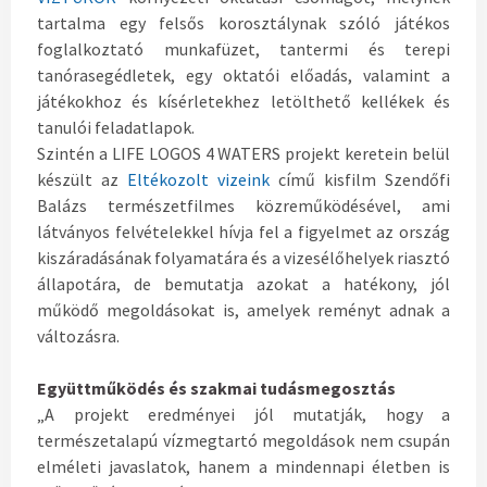
tartalma egy felsős korosztálynak szóló játékos
foglalkoztató munkafüzet, tantermi és terepi
tanórasegédletek, egy oktatói előadás, valamint a
játékokhoz és kísérletekhez letölthető kellékek és
tanulói feladatlapok.
Szintén a LIFE LOGOS 4 WATERS projekt keretein belül
készült az
Eltékozolt vizeink
című kisfilm Szendőfi
Balázs természetfilmes közreműködésével, ami
látványos felvételekkel hívja fel a figyelmet az ország
kiszáradásának folyamatára és a vizesélőhelyek riasztó
állapotára, de bemutatja azokat a hatékony, jól
működő megoldásokat is, amelyek reményt adnak a
változásra.
Együttműködés és szakmai tudásmegosztás
„A projekt eredményei jól mutatják, hogy a
természetalapú vízmegtartó megoldások nem csupán
elméleti javaslatok, hanem a mindennapi életben is