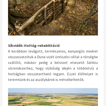
Síkvidék: Holtág-rehabilitáció
A korábban levágott, természetes, kanyargós medret
visszacsatoltuk a Duna vizét öntözési céllal a térségbe
szállító, máskor pedig a belvizet elvezető Sárköz
vízrendszerhez, hogy vízbőség idején a többletvíz a
holtágban visszatartható legyen. Ezzel élőhelyet is
teremtünk és az aszálykárok is mérsékelhetők.