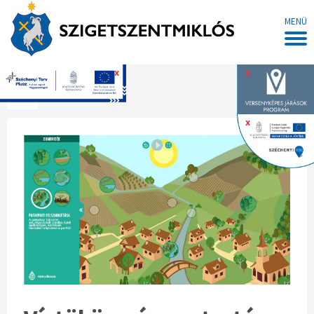
MENÜ
x
x
Főoldal
x