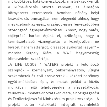
működőképes, hatékony eszközök, amelyek csökkentik
a klímaváltozás okozta károkat, és élhetőbb
környezetet teremtenek. Azonban néhány helyi
beavatkozás önmagában nem elegendő ahhoz, hogy
megküzdjünk az egész országot egyre fenyegetőbben
szorongató éghajlatváltozással. Ahhoz, hogy valós,
tájléptékű hatást érjünk el, szükséges, hogy a
természetalapú vízmegtartás a közeljövőben ne
kivétel, hanem elterjedt, országos gyakorlat legyen” –
mondta Kerpely Klára, a WWF Magyarország
klímavédelmi szakértője.
„A LIFE LOGOS 4 WATERS projekt a különböző
szereplők – kormányzat, önkormányzatok, vízügyi
szakemberek és civil szervezetek – közötti hatékony
együttműködésre épít, és mutat példát a közös
munkában rejlő lehetőségekre a vízgazdálkodás
területén – mondta dr. Szatzker Petra, a Közigazgatási
és Területfejlesztési Minisztérium projektvezetője. – A
projekt során kialakított integrált szemléletű