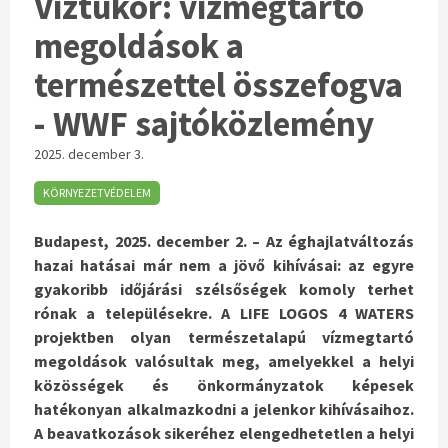
Víztükör: vízmegtartó
megoldások a
természettel összefogva
- WWF sajtóközlemény
2025. december 3.
KÖRNYEZETVÉDELEM
Budapest, 2025. december 2. – Az éghajlatváltozás
hazai hatásai már nem a jövő kihívásai: az egyre
gyakoribb időjárási szélsőségek komoly terhet
rónak a településekre. A LIFE LOGOS 4 WATERS
projektben olyan természetalapú vízmegtartó
megoldások valósultak meg, amelyekkel a helyi
közösségek és önkormányzatok képesek
hatékonyan alkalmazkodni a jelenkor kihívásaihoz.
A beavatkozások sikeréhez elengedhetetlen a helyi