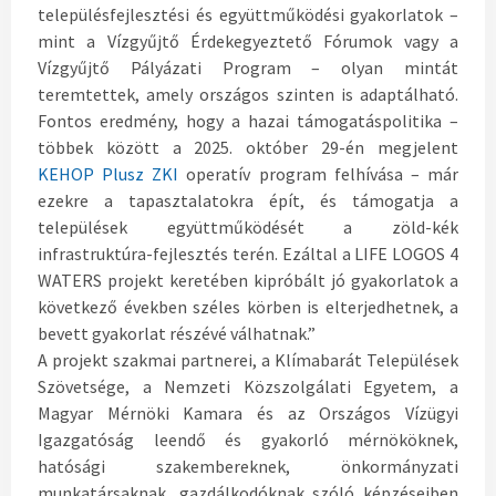
településfejlesztési és együttműködési gyakorlatok –
mint a Vízgyűjtő Érdekegyeztető Fórumok vagy a
Vízgyűjtő Pályázati Program – olyan mintát
teremtettek, amely országos szinten is adaptálható.
Fontos eredmény, hogy a hazai támogatáspolitika –
többek között a 2025. október 29-én megjelent
KEHOP Plusz ZKI
operatív program felhívása – már
ezekre a tapasztalatokra épít, és támogatja a
települések együttműködését a zöld-kék
infrastruktúra-fejlesztés terén. Ezáltal a LIFE LOGOS 4
WATERS projekt keretében kipróbált jó gyakorlatok a
következő években széles körben is elterjedhetnek, a
bevett gyakorlat részévé válhatnak.”
A projekt szakmai partnerei, a Klímabarát Települések
Szövetsége, a Nemzeti Közszolgálati Egyetem, a
Magyar Mérnöki Kamara és az Országos Vízügyi
Igazgatóság leendő és gyakorló mérnököknek,
hatósági szakembereknek, önkormányzati
munkatársaknak, gazdálkodóknak szóló képzéseiben