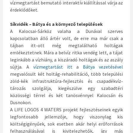
vízmegtartást bemutató interaktív kiállítással várja az
érdeklődőket.
Síkvidék – Bátya és a környező települések
A Kalocsai-Sárköz valaha a Dunával szerves
kapcsolatban álló ártér volt, de erre ma már csak a
tájban itt-ott még megtalálható holtágak
emlékeztetnek. Mára a belvíz ritka vendég lett, a tájat
leginkább a vízhiány, a kiszáradó holtágak és az aszály
sújtja. A
vízmegtartást itt
a
Bátya vezetésével
megvalósult két holtág-rehabilitáció, több települési
zöld-kék infrastruktúra-fejlesztés és csapadékvíz-
tározás szolgálja, kiegészülve egy szabadtéri
közösségi térrel és két tanösvénnyel Kalocsán és
Dusnokon.
A LIFE LOGOS 4 WATERS projekt fejlesztéseinek egyik
legfontosabb jellemzője, hogy viszonylag kis
költségigényűek, sok esetben akár helyi erőforrások
felhasználásával is kivitelezhetők, így más