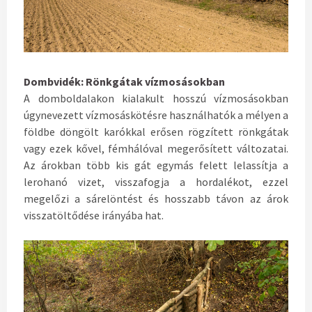
Dombvidék: Rönkgátak vízmosásokban
A domboldalakon kialakult hosszú vízmosásokban
úgynevezett vízmosáskötésre használhatók a mélyen a
földbe döngölt karókkal erősen rögzített rönkgátak
vagy ezek kővel, fémhálóval megerősített változatai.
Az árokban több kis gát egymás felett lelassítja a
lerohanó vizet, visszafogja a hordalékot, ezzel
megelőzi a sárelöntést és hosszabb távon az árok
visszatöltődése irányába hat.