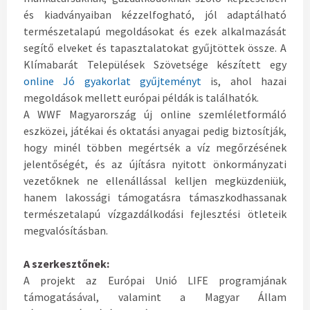
és kiadványaiban kézzelfogható, jól adaptálható
természetalapú megoldásokat és ezek alkalmazását
segítő elveket és tapasztalatokat gyűjtöttek össze. A
Klímabarát Települések Szövetsége készített egy
online Jó gyakorlat gyűjteményt
is, ahol hazai
megoldások mellett európai példák is találhatók.
A WWF Magyarország új online szemléletformáló
eszközei, játékai és oktatási anyagai pedig biztosítják,
hogy minél többen megértsék a víz megőrzésének
jelentőségét, és az újításra nyitott önkormányzati
vezetőknek ne ellenállással kelljen megküzdeniük,
hanem lakossági támogatásra támaszkodhassanak
természetalapú vízgazdálkodási fejlesztési ötleteik
megvalósításban.
A szerkesztőnek:
A projekt az Európai Unió LIFE programjának
támogatásával, valamint a Magyar Állam