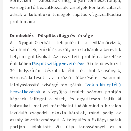
környékén – valósultak meg olyan természetalapú,
vízmegtartó beavatkozások, amelyek konkrét választ
adnak a különböző térségek sajátos vízgazdálkodási
problémáira.
Dombvidék – Püspökszilágy és térsége
A Nyugat-Cserhát települései a villámárvizek,
sárelöntések, erózió és aszály okozta károkra kerestek
helyi megoldásokat. Az összetett probléma kezelése
érdekében
Püspökszilágy vezetésével
9 település közel
30 helyszínén készültek élő- és holtfasövények,
vízmosáskötések az erózió fékezésére, valamint
lefolyáslassító szivárgó rönkgátak.
Ezek a kisléptékű
beavatkozások
a vízgyűjtő terület számos pontján
képesek felfogni a vizet, és együttesen fejtik ki
hatásukat, mellyel mérsékelni tudják mind a hirtelen
lezúduló csapadék okozta károkat, mind pedig az
aszály következményeit. A település a Szilágyi-patak
partján kialakított Víz útja tanösvénnyel és a