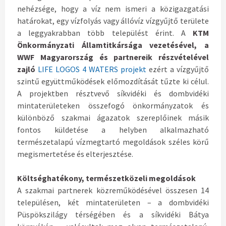
nehézsége, hogy a víz nem ismeri a közigazgatási
határokat, egy vízfolyás vagy állóvíz vízgyűjtő területe
a leggyakrabban több települést érint. A
KTM
Önkormányzati Államtitkársága vezetésével, a
WWF Magyarország és partnereik részvételével
zajló
LIFE LOGOS 4 WATERS projekt
ezért a vízgyűjtő
szintű együttműködések előmozdítását tűzte ki célul.
A projektben résztvevő síkvidéki és dombvidéki
mintaterületeken összefogó önkormányzatok és
különböző szakmai ágazatok szereplőinek másik
fontos küldetése a helyben alkalmazható
természetalapú vízmegtartó megoldások széles körű
megismertetése és elterjesztése.
Költséghatékony, természetközeli megoldások
A szakmai partnerek közreműködésével összesen 14
településen, két mintaterületen – a dombvidéki
Püspökszilágy térségében és a síkvidéki Bátya