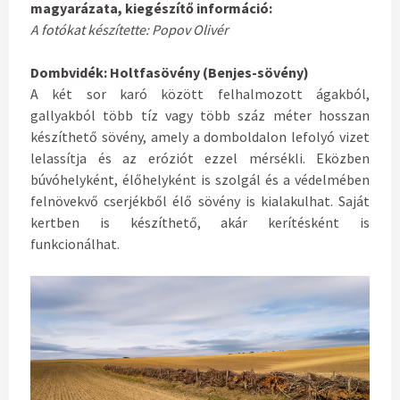
magyarázata, kiegészítő információ:
A fotókat készítette: Popov Olivér
Dombvidék: Holtfasövény (Benjes-sövény)
A két sor karó között felhalmozott ágakból,
gallyakból több tíz vagy több száz méter hosszan
készíthető sövény, amely a domboldalon lefolyó vizet
lelassítja és az eróziót ezzel mérsékli. Eközben
búvóhelyként, élőhelyként is szolgál és a védelmében
felnövekvő cserjékből élő sövény is kialakulhat. Saját
kertben is készíthető, akár kerítésként is
funkcionálhat.