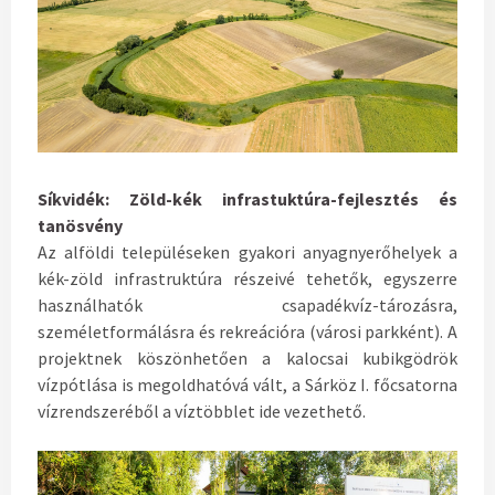
Síkvidék: Zöld-kék infrastuktúra-fejlesztés és
tanösvény
Az alföldi településeken gyakori anyagnyerőhelyek a
kék-zöld infrastruktúra részeivé tehetők, egyszerre
használhatók csapadékvíz-tározásra,
személetformálásra és rekreációra (városi parkként). A
projektnek köszönhetően a kalocsai kubikgödrök
vízpótlása is megoldhatóvá vált, a Sárköz I. főcsatorna
vízrendszeréből a víztöbblet ide vezethető.