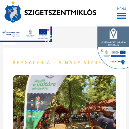
MENÜ
x
x
Főoldal
x
KÉPGALÉRIA - A NAGY VÍZRESZÁLLÁ