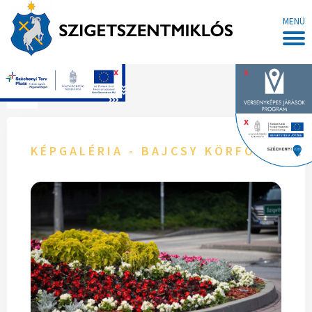
MENÜ
x
x
Főoldal
x
KÉPGALÉRIA - BAJCSY KÖRFORGALO