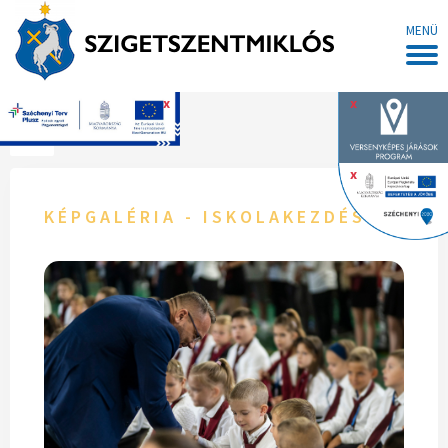
MENÜ
x
x
Főoldal
x
KÉPGALÉRIA - ISKOLAKEZDÉS-2022.