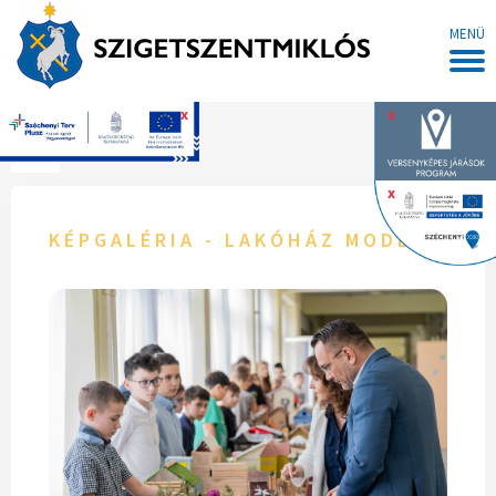
MENÜ
x
x
Főoldal
x
KÉPGALÉRIA - LAKÓHÁZ MODELL PR