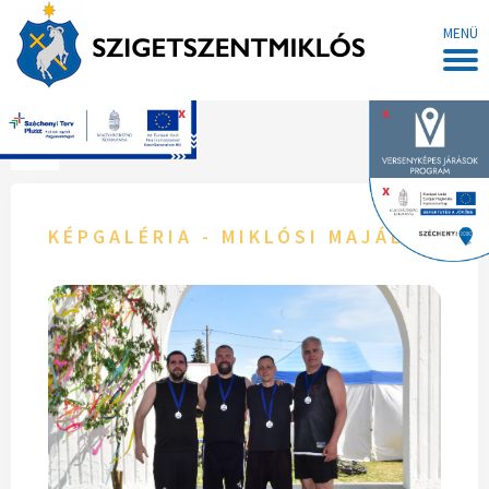
MENÜ
x
x
Főoldal
x
KÉPGALÉRIA - MIKLÓSI MAJÁLIS 202