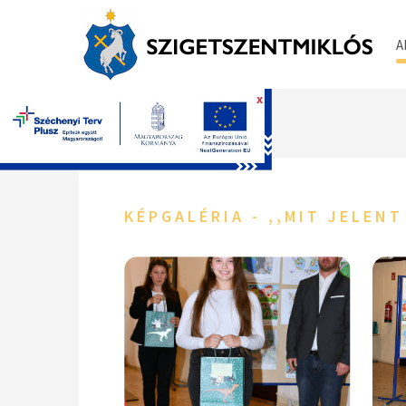
A
x
Főoldal
KÉPGALÉRIA - ,,MIT JELE