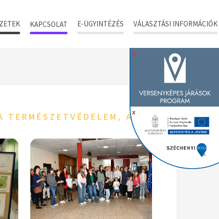
ZETEK
E-ÜGYINTÉZÉS
VÁLASZTÁSI INFORMÁCIÓK
KAPCSOLAT
x
x
 A TERMÉSZETVÉDELEM, A SZELEKTÍV H