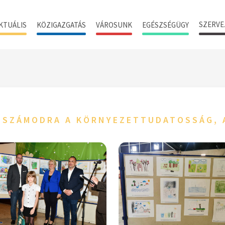
SZERVE
KTUÁLIS
KÖZIGAZGATÁS
VÁROSUNK
EGÉSZSÉGÜGY
NT SZÁMODRA A KÖRNYEZETTUDATOSSÁG,