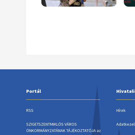
Portál
Hivatal
RSS
Hírek
SZIGETSZENTMIKLÓS VÁROS
Adatkezel
ÖNKORMÁNYZATÁNAK TÁJÉKOZTATÓJA az