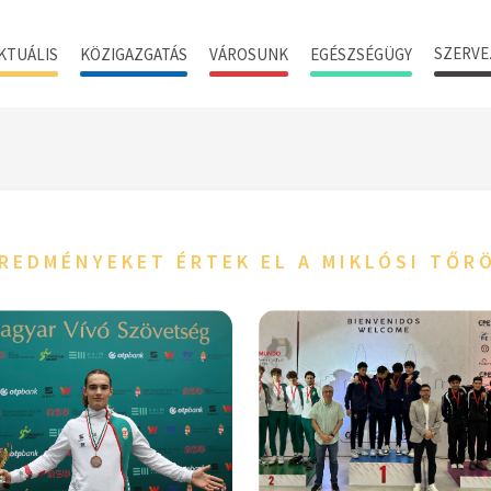
SZERVE
KTUÁLIS
KÖZIGAZGATÁS
VÁROSUNK
EGÉSZSÉGÜGY
EREDMÉNYEKET ÉRTEK EL A MIKLÓSI TŐ