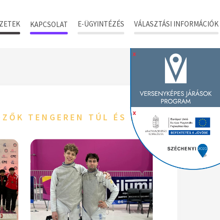
ZETEK
E-ÜGYINTÉZÉS
VÁLASZTÁSI INFORMÁCIÓK
KAPCSOLAT
x
x
RÖZŐK TENGEREN TÚL ÉS FŐVÁROSUNKBA