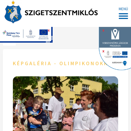
MENÜ
x
x
Főoldal
x
KÉPGALÉRIA - OLIMPIKONOKKAL VER