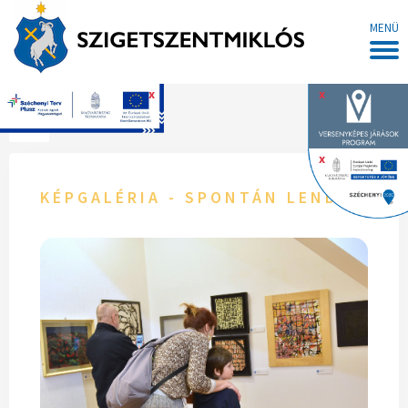
MENÜ
x
x
Főoldal
x
KÉPGALÉRIA - SPONTÁN LENDÜLET,