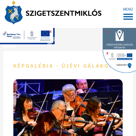
MENÜ
x
x
Főoldal
x
KÉPGALÉRIA - ÚJÉVI GÁLAKONCERT 