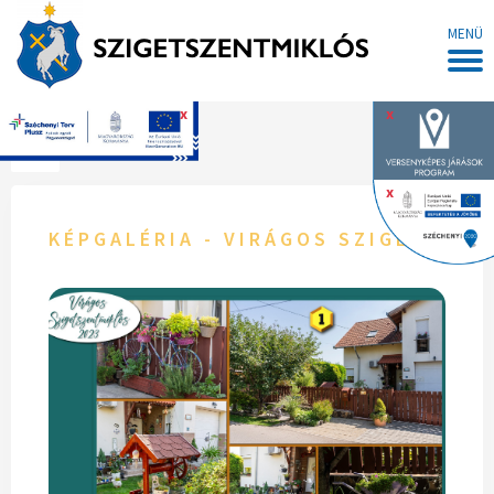
MENÜ
x
x
Főoldal
x
KÉPGALÉRIA - VIRÁGOS SZIGETSZEN