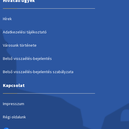
Hivatali ügyek
Hírek
Adatkezelési tájékoztató
Városunk története
Belső visszaélés-bejelentés
Belső visszaélés-bejelentés szabályzata
Kapcsolat
Impresszum
Régi oldalunk