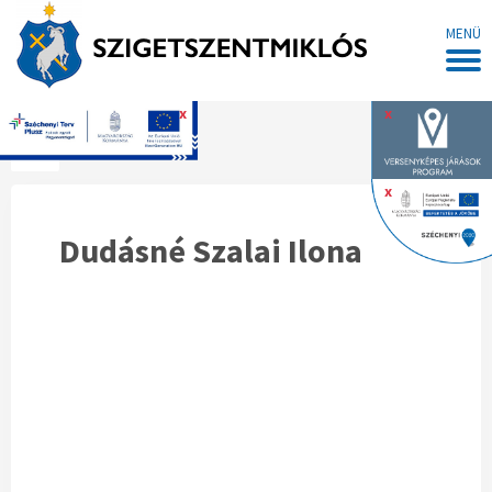
MENÜ
x
x
Főoldal
x
Dudásné Szalai Ilona