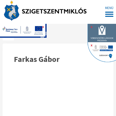
MENÜ
x
x
Főoldal
x
Farkas Gábor