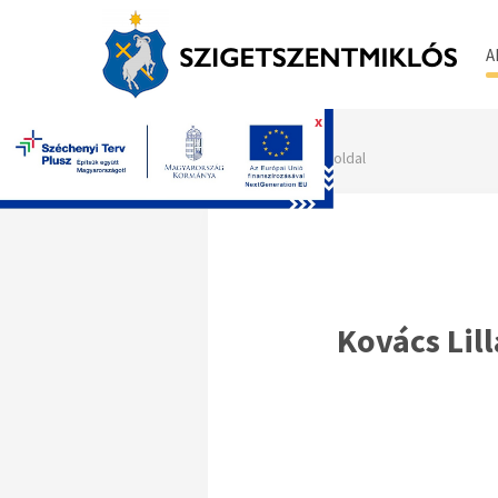
A
x
Főoldal
Kovács Lill