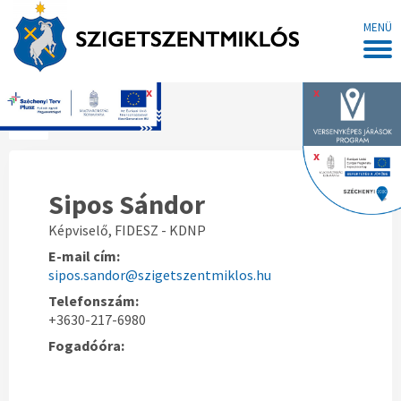
MENÜ
x
x
Főoldal
x
Sipos Sándor
Képviselő, FIDESZ - KDNP
E-mail cím:
sipos.sandor@szigetszentmiklos.hu
Telefonszám:
+3630-217-6980
Fogadóóra: