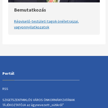
Bemutatkozás
Képviselő-testületi tagok önéletrajzai,
vagyonnyilatkozatok
Portál
RSS
SZIGETSZENTMIKLÓS VÁROS ÖNKORMÁNYZATÁNAK
TÁJÉKOZTATÓJA az úgynevezett „sütikről”