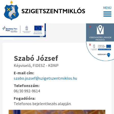
MENÜ
x
x
Főoldal
x
Szabó József
Képviselő, FIDESZ - KDNP
E-mail cím:
szabo.jozsef@szigetszentmiklos.hu
Telefonszám:
06/30 992-9614
Fogadóóra:
Telefonos bejelentkezés alapján.