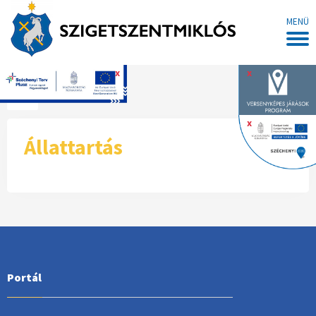
MENÜ
x
x
Főoldal
x
Állattartás
Portál