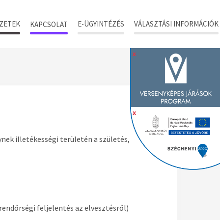
ZETEK
E-ÜGYINTÉZÉS
VÁLASZTÁSI INFORMÁCIÓK
KAPCSOLAT
x
x
nek illetékességi területén a születés,
rendőrségi feljelentés az elvesztésről)