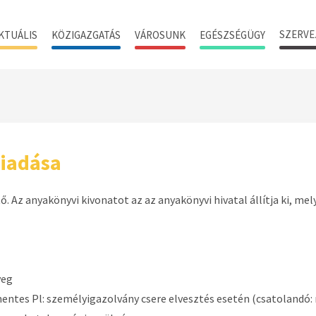
SZERVE
KTUÁLIS
KÖZIGAZGATÁS
VÁROSUNK
EGÉSZSÉGÜGY
iadása
 Az anyakönyvi kivonatot az az anyakönyvi hivatal állítja ki, mely
yeg
mentes Pl: személyigazolvány csere elvesztés esetén (csatolandó: 