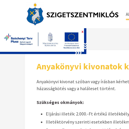
A
x
Főoldal
Anyakönyvi kivonatok k
Anyakönyvi kivonat szóban vagy írásban kérhető.
házasságkötés vagy a haláleset történt.
Szükséges okmányok:
Eljárási illeték: 2.000.-Ft értékű illetékbél
Illetéktörvény szerinti esetekben illeték