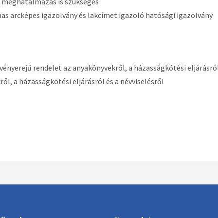
a meghatalmazás is szükséges
s arcképes igazolvány és lakcímet igazoló hatósági igazolvány
vényerejű rendelet az anyakönyvekről, a házasságkötési eljárásról
ről, a házasságkötési eljárásról és a névviselésről