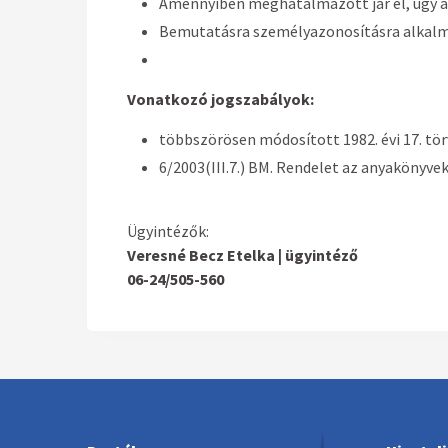
Amennyiben meghatalmazott jár el, úgy 
Bemutatásra személyazonosításra alkalma
Vonatkozó jogszabályok:
többszörösen módosított 1982. évi 17. tör
6/2003(III.7.) BM. Rendelet az anyakönyvek
Ügyintézők:
Veresné Becz Etelka | ügyintéző
06-24/505-560