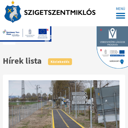
MENÜ
x
x
Főoldal
x
Hírek lista
Közlekedés