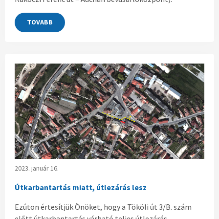
TOVABB
2023. január 16.
Útkarbantartás miatt, útlezárás lesz
Ezúton értesítjük Önöket, hogy a Tököli út 3/B. szám
előtt útkarbantartás várható teljes útlezárás