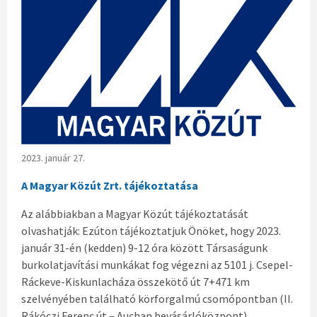
2023. január 27.
A Magyar Közút Zrt. tájékoztatása
Az alábbiakban a Magyar Közút tájékoztatását
olvashatják: Ezúton tájékoztatjuk Önöket, hogy 2023.
január 31-én (kedden) 9-12 óra között Társaságunk
burkolatjavítási munkákat fog végezni az 5101 j. Csepel-
Ráckeve-Kiskunlacháza összekötő út 7+471 km
szelvényében található körforgalmú csomópontban (II.
Rákóczi Ferenc út – Auchan bevásárlóközpont).