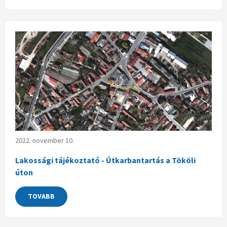
2022. november 10.
Lakossági tájékoztató - Útkarbantartás a Tököli
úton
TOVABB