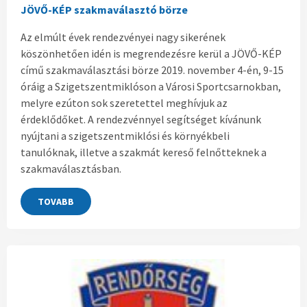
JÖVŐ-KÉP szakmaválasztó börze
Az elmúlt évek rendezvényei nagy sikerének
köszönhetően idén is megrendezésre kerül a JÖVŐ-KÉP
című szakmaválasztási börze 2019. november 4-én, 9-15
óráig a Szigetszentmiklóson a Városi Sportcsarnokban,
melyre ezúton sok szeretettel meghívjuk az
érdeklődőket. A rendezvénnyel segítséget kívánunk
nyújtani a szigetszentmiklósi és környékbeli
tanulóknak, illetve a szakmát kereső felnőtteknek a
szakmaválasztásban.
TOVABB