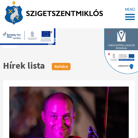
MENÜ
x
x
Főoldal
x
Hírek lista
Kultúra