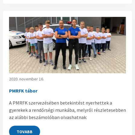
2020. november 16.
PMRFK tábor
A PMRFK szervezésében betekintést nyerhettek a
gyerekek a rendőrségi munkába, melyről részletesebben
az alábbi beszámolóban olvashatnak:
TOVABB