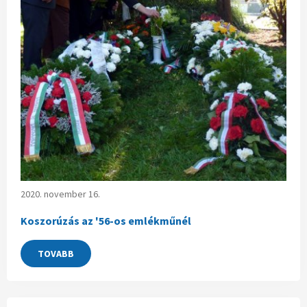
2020. november 16.
Koszorúzás az '56-os emlékműnél
TOVABB