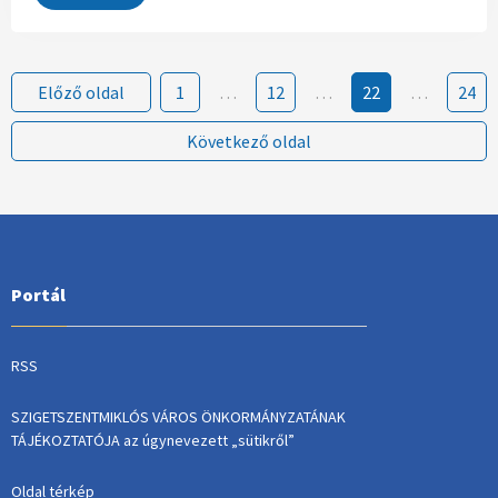
Előző oldal
1
…
12
…
22
…
24
Következő oldal
Portál
RSS
SZIGETSZENTMIKLÓS VÁROS ÖNKORMÁNYZATÁNAK
TÁJÉKOZTATÓJA az úgynevezett „sütikről”
Oldal térkép