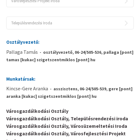
Városfejlesztési Projekt Iroda
Pénzügyi Osztály
Szervezési Osztály
Településrendezési Iroda
Városgazdálkodási Osztály
Osztályvezető:
Szervezeti egységhez nem tartozó
Pallaga Tamás
- osztályvezető, 06-24/505-536, pallaga [pont]
munkatársak
tamas [kukac] szigetszentmiklos [pont] hu
Munkatársak:
Kincse-Gere Aranka
- asszisztens, 06-24/505-539, gere [pont]
aranka [kukac] szigetszentmiklos [pont] hu
Városgazdálkodási Osztály
Városgazdálkodási Osztály, Településrendezési iroda
Városgazdálkodási Osztály, Városüzemeltetési Iroda
Városgazdálkodási Osztály, Városfejlesztési Projekt