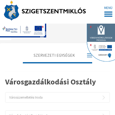
MENÜ
x
x
Főoldal
x
SZERVEZETI EGYSÉGEK
Jegyző
Városgazdálkodási Osztály
Aljegyző
Adóügyi Osztály
Városüzemeltetési Iroda
Hatósági Osztály