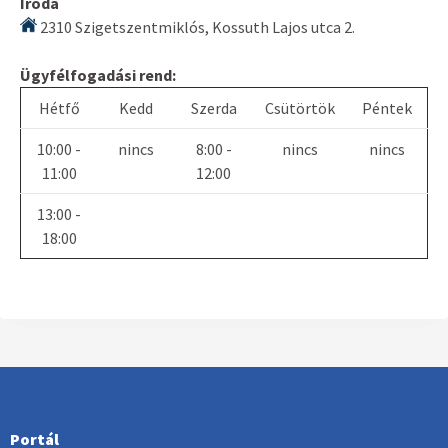
Iroda
2310 Szigetszentmiklós, Kossuth Lajos utca 2.
Ügyfélfogadási rend:
Hétfő
Kedd
Szerda
Csütörtök
Péntek
10:00 -
nincs
8:00 -
nincs
nincs
11:00
12:00
13:00 -
18:00
Portál