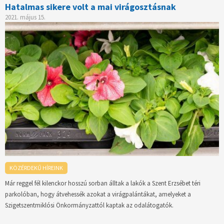
Hatalmas sikere volt a mai virágosztásnak
2021. május 15.
KÖZÉRDEKŰ HÍREINK
Már reggel fél kilenckor hosszú sorban álltak a lakók a Szent Erzsébet téri
parkolóban, hogy átvehessék azokat a virágpalántákat, amelyeket a
Szigetszentmiklósi Önkormányzattól kaptak az odalátogatók.