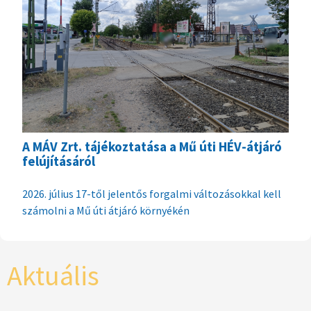
A MÁV Zrt. tájékoztatása a Mű úti HÉV-átjáró
felújításáról
2026. július 17-től jelentős forgalmi változásokkal kell
számolni a Mű úti átjáró környékén
Aktuális