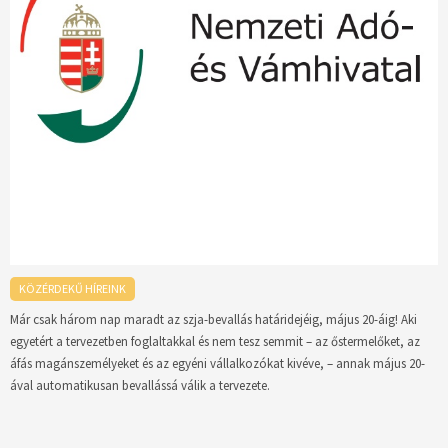
KÖZÉRDEKŰ HÍREINK
Már csak három nap maradt az szja-bevallás határidejéig, május 20-áig! Aki
egyetért a tervezetben foglaltakkal és nem tesz semmit – az őstermelőket, az
áfás magánszemélyeket és az egyéni vállalkozókat kivéve, – annak május 20-
ával automatikusan bevallássá válik a tervezete.