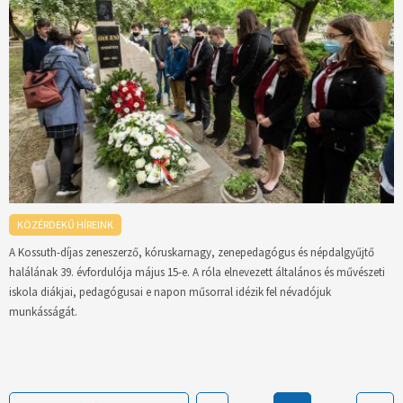
KÖZÉRDEKŰ HÍREINK
A Kossuth-díjas zeneszerző, kóruskarnagy, zenepedagógus és népdalgyűjtő
halálának 39. évfordulója május 15-e. A róla elnevezett általános és művészeti
iskola diákjai, pedagógusai e napon műsorral idézik fel névadójuk
munkásságát.