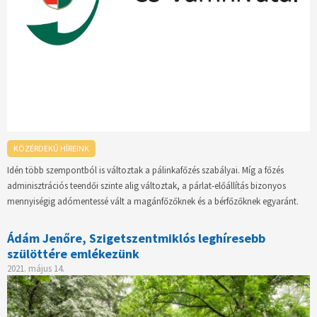
KÖZÉRDEKŰ HÍREINK
Idén több szempontból is változtak a pálinkafőzés szabályai. Míg a főzés
adminisztrációs teendői szinte alig változtak, a párlat-előállítás bizonyos
mennyiségig adómentessé vált a magánfőzőknek és a bérfőzőknek egyaránt.
Ádám Jenőre, Szigetszentmiklós leghíresebb
szülöttére emlékezünk
2021. május 14.