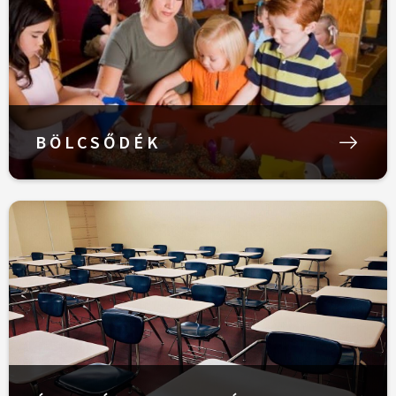
BÖLCSŐDÉK