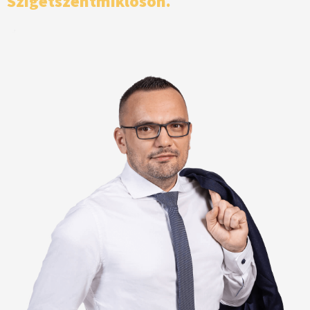
Szigetszentmiklóson.