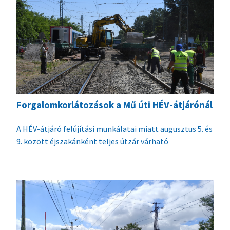
Forgalomkorlátozások a Mű úti HÉV-átjárónál
A HÉV-átjáró felújítási munkálatai miatt augusztus 5. és
9. között éjszakánként teljes útzár várható