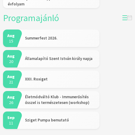
évfolyam
Programajánló
Aug
Summerfest 2026.
15
Aug
Államalapító Szent István király napja
20
Aug
XXII. Roxiget
21
Aug
Életmódváltó Klub - Immunerősítés
26
ősszel is természetesen (workshop)
Sep
Sziget Pumpa bemutató
11