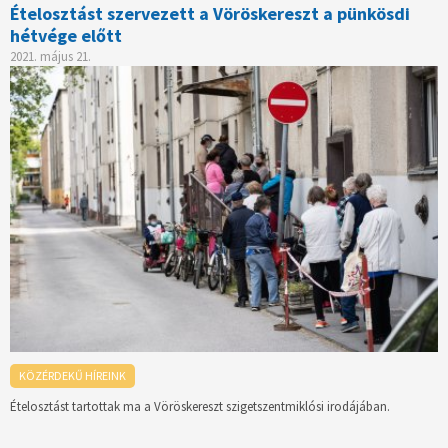
Ételosztást szervezett a Vöröskereszt a pünkösdi
hétvége előtt
2021. május 21.
KÖZÉRDEKŰ HÍREINK
Ételosztást tartottak ma a Vöröskereszt szigetszentmiklósi irodájában.