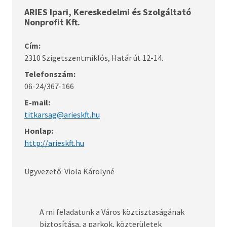
ARIES Ipari, Kereskedelmi és Szolgáltató
Nonprofit Kft.
Cím:
2310 Szigetszentmiklós, Határ út 12-14.
Telefonszám:
06-24/367-166
E-mail:
titkarsag@arieskft.hu
Honlap:
http://arieskft.hu
Ügyvezető: Viola Károlyné
A mi feladatunk a Város köztisztaságának
biztosítása, a parkok, közterületek