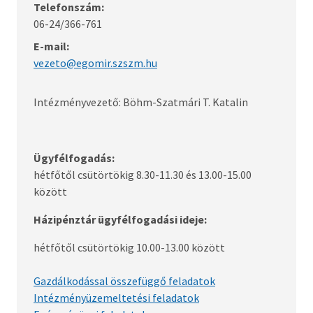
Közművelődési Intézmények
Telefonszám:
06-24/366-761
Sportcsarnok
E-mail:
vezeto@egomir.szszm.hu
Gazdálkodó Intézmények
Intézményvezető: Böhm-Szatmári T. Katalin
Szolgáltatók
Szigetszentmiklósi Szakorvosi Rendelő
Ügyfélfogadás:
hétfőtől csütörtökig 8.30-11.30 és 13.00-15.00
között
Házipénztár ügyfélfogadási ideje:
hétfőtől csütörtökig 10.00-13.00 között
Gazdálkodással összefüggő feladatok
Intézményüzemeltetési feladatok