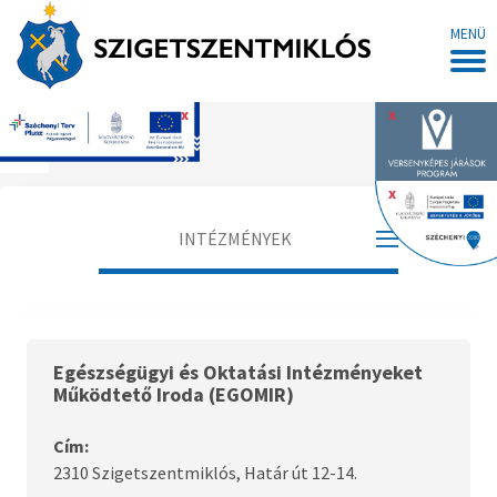
MENÜ
x
x
Főoldal
x
INTÉZMÉNYEK
Egészségügyi Intézmények
Oktatási, nevelési intézmények
Egészségügyi és Oktatási Intézményeket
Működtető Iroda (EGOMIR)
Gyógyszertárak
Cím:
Szociális intézmények
2310 Szigetszentmiklós, Határ út 12-14.