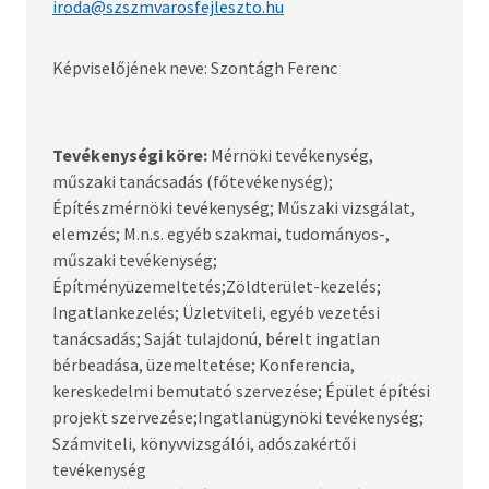
iroda@szszmvarosfejleszto.hu
Képviselőjének neve: Szontágh Ferenc
Tevékenységi köre:
Mérnöki tevékenység,
műszaki tanácsadás (főtevékenység);
Építészmérnöki tevékenység; Műszaki vizsgálat,
elemzés; M.n.s. egyéb szakmai, tudományos-,
műszaki tevékenység;
Építményüzemeltetés;Zöldterület-kezelés;
Ingatlankezelés; Üzletviteli, egyéb vezetési
tanácsadás; Saját tulajdonú, bérelt ingatlan
bérbeadása, üzemeltetése; Konferencia,
kereskedelmi bemutató szervezése; Épület építési
projekt szervezése;Ingatlanügynöki tevékenység;
Számviteli, könyvvizsgálói, adószakértői
tevékenység