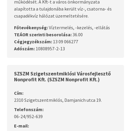
működését. A Kft-t a város önkormányzata
alapította a tulajdonába került víz-, csatorna- és
csapadékvíz hálózat üzemeltetésére.
Főtevékenység:
Víztermelés, -kezelés, -ellátás
TEÁOR szerinti besorolása:
36.00
Cégjegyzékszám:
13 09 066277
Adószám:
10808957-2-13
SZSZM Szigetszentmiklósi Városfejlesztő
Nonprofit Kft. (SZSZM Nonprofit Kft.)
Cím:
2310 Szigetszentmiklós, Damjanich utca 19.
Telefonszám:
06-24/952-639
E-mail: