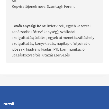
Kft.
Képviselőjének neve: Szontágh Ferenc
Tevékenységi köre:
üzletviteli, egyéb vezetési
tanácsadás (főtevékenység); szállodai
szolgáltatás; üdülési, egyéb átmeneti szálláshely-
szolgáltatás; könyvkiadás; napilap-, folyóirat-,
időszaki kiadvány kiadás; PR; kommunikáció.
utazásközvetítés; utazásszervezés
Portál