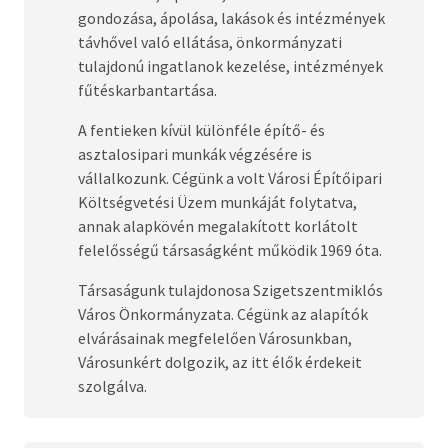
gondozása, ápolása, lakások és intézmények
távhővel való ellátása, önkormányzati
tulajdonú ingatlanok kezelése, intézmények
fűtéskarbantartása.
A fentieken kívül különféle építő- és
asztalosipari munkák végzésére is
vállalkozunk. Cégünk a volt Városi Építőipari
Költségvetési Üzem munkáját folytatva,
annak alapkövén megalakított korlátolt
felelősségű társaságként működik 1969 óta.
Társaságunk tulajdonosa Szigetszentmiklós
Város Önkormányzata. Cégünk az alapítók
elvárásainak megfelelően Városunkban,
Városunkért dolgozik, az itt élők érdekeit
szolgálva.