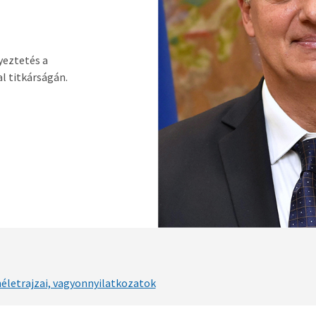
yeztetés a
l titkárságán.
néletrajzai, vagyonnyilatkozatok