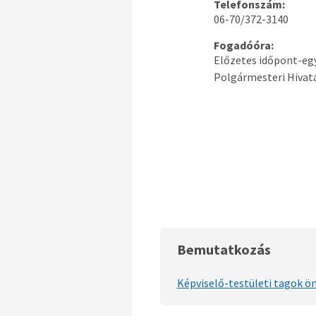
Telefonszám:
06-70/372-3140
Fogadóóra:
Előzetes időpont-eg
Polgármesteri Hivata
Bemutatkozás
Képviselő-testületi tagok ö