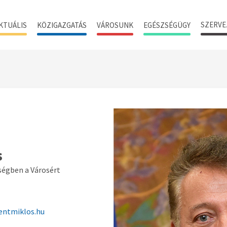
SZERVE
KTUÁLIS
KÖZIGAZGATÁS
VÁROSUNK
EGÉSZSÉGÜGY
s
ségben a Városért
entmiklos.hu