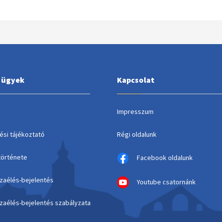
i ügyek
Kapcsolat
Impresszum
ési tájékoztató
Régi oldalunk
története
Facebook oldalunk
szaélés-bejelentés
Youtube csatornánk
szaélés-bejelentés szabályzata