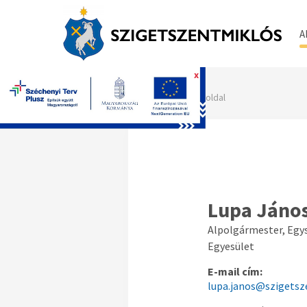
A
x
Főoldal
Lupa Jáno
Alpolgármester, Egy
Egyesület
E-mail cím:
lupa.janos@szigetsz