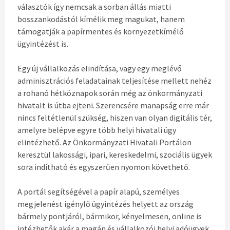
választók így nemcsak a sorban állás miatti
bosszankodástól kímélik meg magukat, hanem
támogatják a papírmentes és környezetkímélő
ügyintézést is.
Egy új vállalkozás elindítása, vagy egy meglévő
adminisztrációs feladatainak teljesítése mellett nehéz
a rohanó hétköznapok során még az önkormányzati
hivatalt is útba ejteni. Szerencsére manapság erre már
nincs feltétlenül szükség, hiszen van olyan digitális tér,
amelyre belépve egyre több helyi hivatali ügy
elintézhető. Az Önkormányzati Hivatali Portálon
keresztül lakossági, ipari, kereskedelmi, szociális ügyek
sora indítható és egyszerűen nyomon követhető.
A portál segítségével a papír alapú, személyes
megjelenést igénylő ügyintézés helyett az ország
bármely pontjáról, bármikor, kényelmesen, online is
intézhetők akár a magán és vállalkozói helyi adóügyek