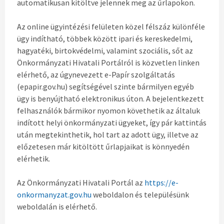
automatikusan kitöltve jelennek meg az űrlapokon.
Az online ügyintézési felületen közel félszáz különféle
ügy indítható, többek között ipari és kereskedelmi,
hagyatéki, birtokvédelmi, valamint szociális, sőt az
Önkormányzati Hivatali Portálról is közvetlen linken
elérhető, az úgynevezett e-Papír szolgáltatás
(epapir.gov.hu) segítségével szinte bármilyen egyéb
ügy is benyújtható elektronikus úton. A bejelentkezett
felhasználók bármikor nyomon követhetik az általuk
indított helyi önkormányzati ügyeket, így pár kattintás
után megtekinthetik, hol tart az adott ügy, illetve az
előzetesen már kitöltött űrlapjaikat is könnyedén
elérhetik.
Az Önkormányzati Hivatali Portál az
https://e-
onkormanyzat.gov.hu
weboldalon és településünk
weboldalán is elérhető.