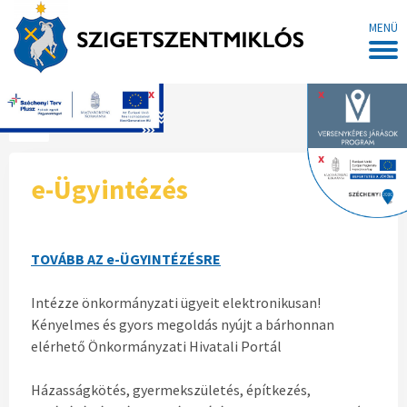
MENÜ
x
x
Főoldal
x
e-Ügyintézés
TOVÁBB AZ e-ÜGYINTÉZÉSRE
Intézze önkormányzati ügyeit elektronikusan!
Kényelmes és gyors megoldás nyújt a bárhonnan
elérhető Önkormányzati Hivatali Portál
Házasságkötés, gyermekszületés, építkezés,