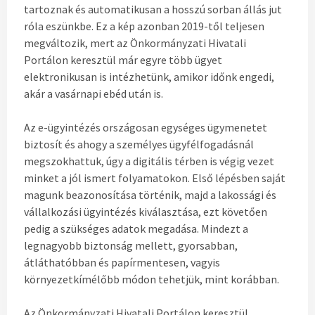
tartoznak és automatikusan a hosszú sorban állás jut
róla eszünkbe. Ez a kép azonban 2019-től teljesen
megváltozik, mert az Önkormányzati Hivatali
Portálon keresztül már egyre több ügyet
elektronikusan is intézhetünk, amikor időnk engedi,
akár a vasárnapi ebéd után is.
Az e-ügyintézés országosan egységes ügymenetet
biztosít és ahogy a személyes ügyfélfogadásnál
megszokhattuk, úgy a digitális térben is végig vezet
minket a jól ismert folyamatokon. Első lépésben saját
magunk beazonosítása történik, majd a lakossági és
vállalkozási ügyintézés kiválasztása, ezt követően
pedig a szükséges adatok megadása. Mindezt a
legnagyobb biztonság mellett, gyorsabban,
átláthatóbban és papírmentesen, vagyis
környezetkímélőbb módon tehetjük, mint korábban.
Az Önkormányzati Hivatali Portálon keresztül