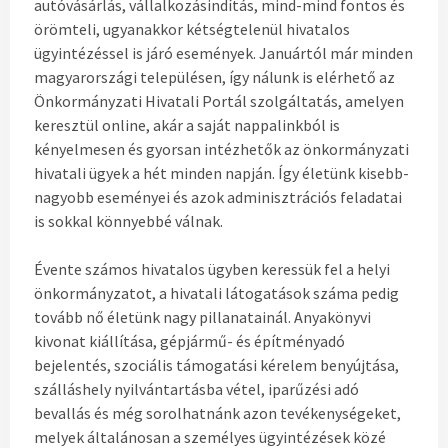
autóvásárlás, vállalkozásindítás, mind-mind fontos és
örömteli, ugyanakkor kétségtelenül hivatalos
ügyintézéssel is járó események. Januártól már minden
magyarországi településen, így nálunk is elérhető az
Önkormányzati Hivatali Portál szolgáltatás, amelyen
keresztül online, akár a saját nappalinkból is
kényelmesen és gyorsan intézhetők az önkormányzati
hivatali ügyek a hét minden napján. Így életünk kisebb-
nagyobb eseményei és azok adminisztrációs feladatai
is sokkal könnyebbé válnak.
Évente számos hivatalos ügyben keressük fel a helyi
önkormányzatot, a hivatali látogatások száma pedig
tovább nő életünk nagy pillanatainál. Anyakönyvi
kivonat kiállítása, gépjármű- és építményadó
bejelentés, szociális támogatási kérelem benyújtása,
szálláshely nyilvántartásba vétel, iparűzési adó
bevallás és még sorolhatnánk azon tevékenységeket,
melyek általánosan a személyes ügyintézések közé