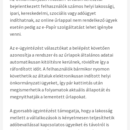
bejelentkezett felhasználók számos helyi lakossági,
ipari, kereskedelmi, szociális vagy adóügyet
indíthatnak, az online űrlappal nem rendelkező ügyek
esetén pedig az e-Papír szolgáltatást lehet igénybe
venni.
Az e-ügyintézést választókat a belépést követően
azonosítja a rendszer és az űrlapok általános adatai
automatikusan kitöltésre kerülnek, rövidítve így a
ráfordított időt. A felhasználók bármikor nyomon
követhetik az általuk elektronikusan indított helyi
önkormányzati ügyeket, így pár kattintás után
megismerhetik a folyamatok aktuális állapotát és
megnyithatják a lementett űrlapokat.
A gyorsabb ügyintézést támogatja, hogy a lakosság
mellett a vállalkozások is kényelmesen teljesíthetik
adóbevallással kapcsolatos ügyeiket és távolról is