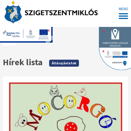
MENÜ
x
x
Főoldal
x
Hírek lista
Állásajánlatok