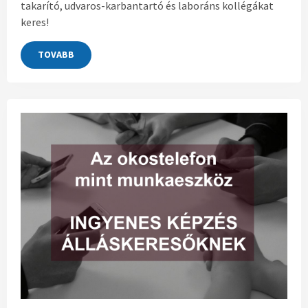
takarító, udvaros-karbantartó és laboráns kollégákat
keres!
TOVABB