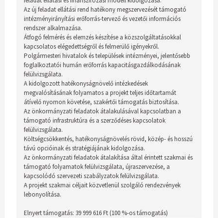
feladat ellátási és finanszírozási modell kidolgozása.
Az új feladat ellátási rend hatékony megszervezését támogató
intézményirányítási erőforrás-tervező és vezetői információs
rendszer alkalmazása.
Átfogó felmérés és elemzés készítése a közszolgáltatásokkal
kapcsolatos elégedettségről és felmerülő igényekről.
Polgármesteri hivatalok és települések intézményei, jelentősebb
foglalkoztatói humán erőforrás kapacitásgazdálkodásának
felülvizsgálata.
A kidolgozott hatékonyságnövelő intézkedések
megvalósításának folyamatos a projekt teljes időtartamát
átívelő nyomon követése, szakértői támogatás biztosítása.
Az önkormányzati feladatok átalakulásával kapcsolatban a
támogató infrastruktúra és a szerződéses kapcsolatok
felülvizsgálata.
Költségcsökkentés, hatékonyságnövelés rövid, közép- és hosszú
távú opcióinak és stratégiájának kidolgozása.
Az önkormányzati feladatok átalakítása által érintett szakmai és
támogató folyamatok felülvizsgálata, újraszervezése, a
kapcsolódó szervezeti szabályzatok felülvizsgálata.
A projekt szakmai céljait közvetlenül szolgáló rendezvények
lebonyolítása.
Elnyert támogatás: 39 999 616 Ft (100 %-os támogatás)