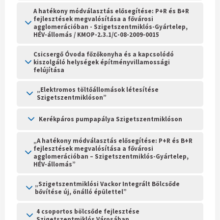
A hatékony módválasztás elősegítése: P+R és B+R
fejlesztések megvalósítása a fővárosi
agglomerációban - Szigetszentmiklós-Gyártelep,
HÉV-állomás / KMOP-2.3.1/C-08-2009-0015
Csicsergő Óvoda főzőkonyha és a kapcsolódó
kiszolgáló helységek építményvillamossági
felújítása
„Elektromos töltőállomások létesítése
Szigetszentmiklóson”
Kerékpáros pumpapálya Szigetszentmiklóson
„A hatékony módválasztás elősegítése: P+R és B+R
fejlesztések megvalósítása a fővárosi
agglomerációban – Szigetszentmiklós-Gyártelep,
HÉV-állomás”
„Szigetszentmiklósi Vackor Integrált Bölcsőde
bővítése új, önálló épülettel”
4 csoportos bölcsőde fejlesztése
Szigetszentmiklós Városában