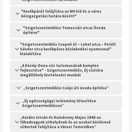
"Kerékpárút felújítása az M0 híd és a város
közigazgatási határa között"
"Szigetszentmiklósi Temesvári utcai Óvoda
építése"
"Szigetszentmiklós Csepeli út – Lehel utca – Petőfi
Sándor utca kerékpáros közlekedési nyomvonal"
kialakítása
„A Közép-Duna vízi turizmusának komplex
fejlesztése" - Szigetszentmiklós, Új vízitúra
megállóhely kivitelezési munkái
„Szigetszentmiklósi Csépi úti óvoda építése”
„Új egészségügyi intézmény létesítése
Szigetszentmiklóson”
„Kardos István és Komáromy Alajos 1848-as
főhadnagyok sírhelyének és az azokat körülvevő
sírkertek felújítása a Városi Temetőben”