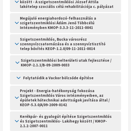
között - A szigetszentmiklósi József Attila
lakótelep szociális célú rehabilitációja c. pályázat
Megújuló energiahordozó-felhasználás a
szigetszentmiklósi Ádám Jenő Többcélú
Intézményben KMOP-3.3.3-11-2011-0041
Szigetszentmiklós, Bucka városrész
szennyvízcsatornázása és a szennyvíztisztító
telep bővítés KEOP-1.2.0/09-11-2011-0014
Szigetszentmiklósi belterületi utak fejlesztése /
KMOP-2.1.1/B-09-2009-0033
Folytatódik a Vackor bölcsőde építése
Projekt - Energia-hatékonyság fokozása
Szigetszentmiklós Város intézményeiben, az
épületek hőtechnikai adottságok javítása által /
KEOP-5.3.0/A/09-2009-0142
Kerékpár- és gyalogút építése Szigetszentmiklós
és Szigetszentmiklós- Lakihegy között / KMOP-
2.1.2-2007-0011